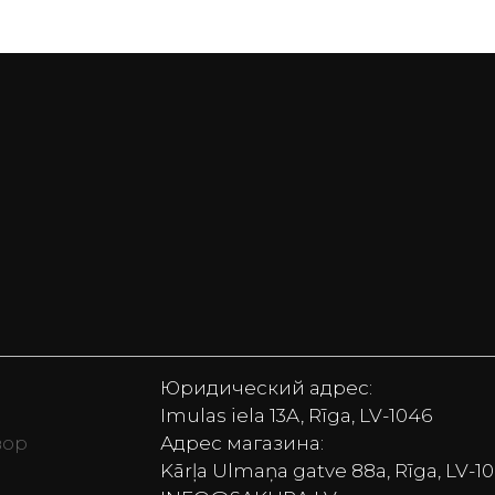
Юридический адрес:
Imulas iela 13A, Rīga, LV-1046
вор
Адрес магазина:
Kārļa Ulmaņa gatve 88a, Rīga, LV-1