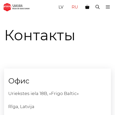
Перейти
М
LV
RU
к
содержимому
Контакты
Офис
Uriekstes iela 18B, «Frigo Baltic»
Rīga, Latvija