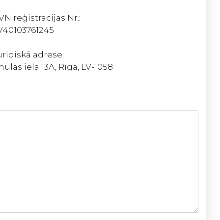
VN reģistrācijas Nr.:
V40103761245
uridiskā adrese:
mulas iela 13A, Rīga, LV-1058