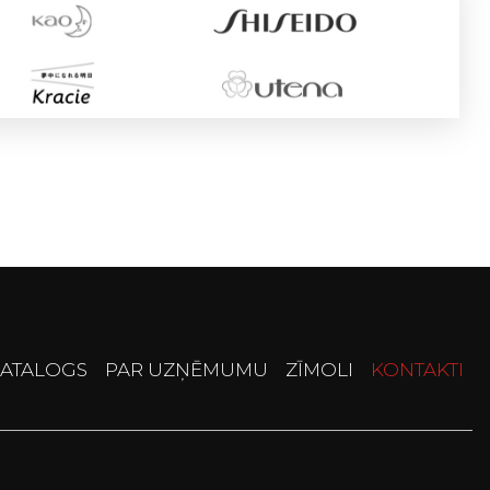
ATALOGS
PAR UZŅĒMUMU
ZĪMOLI
KONTAKTI