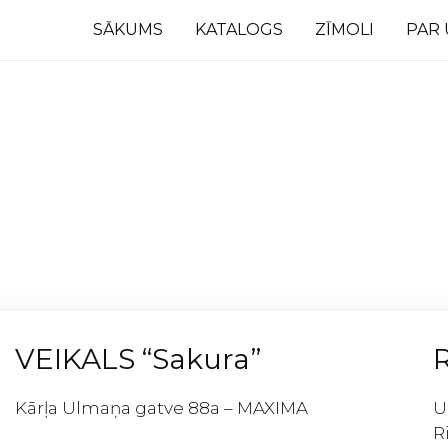
SĀKUMS
KATALOGS
ZĪMOLI
PAR
VEIKALS “Sakura”
R
Kārļa Ulmaņa gatve 88а – MAXIMA
U
R