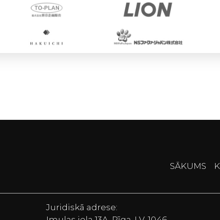
SĀKUMS
K
Juridiskā adrese:
Imulas iela 13A, Rīga, LV-1046