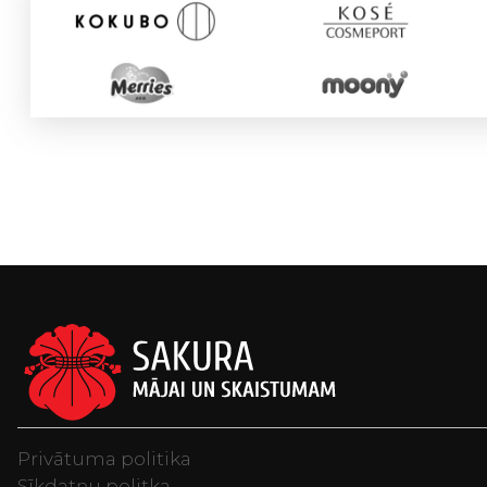
Privātuma politika
Sīkdatņu politka