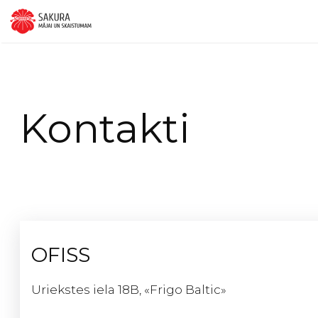
Doties
uz
saturu
Kontakti
OFISS
Uriekstes iela 18B, «Frigo Baltic»