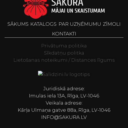
SĀKUMS
KATALOGS
PAR UZŅĒMUMU
ZĪMOLI
KONTAKTI
Privātuma politika
Sīkdatņu politka
Lietošanas noteikumi / Distances līgums
Televizori, Spor
Juridiskā adrese:
Imulas iela 13A, Rīga, LV-1046
Veikala adrese:
Kārļa Ulmaņa gatve 88a, Rīga, LV-1046
INFO@SAKURA.LV