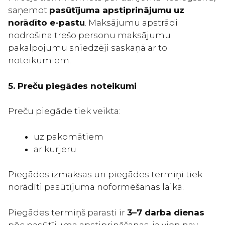
saņemot
pasūtījuma apstiprinājumu uz
norādīto e-pastu
. Maksājumu apstrādi
nodrošina trešo personu maksājumu
pakalpojumu sniedzēji saskaņā ar to
noteikumiem.
5. Preču piegādes noteikumi
Preču piegāde tiek veikta:
uz pakomātiem
ar kurjeru
Piegādes izmaksas un piegādes termiņi tiek
norādīti pasūtījuma noformēšanas laikā.
Piegādes termiņš parasti ir
3–7 darba dienas
pēc pasūtījuma apstiprināšanas, ja vien nav