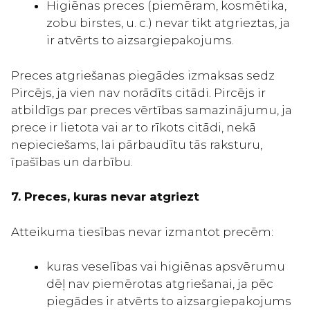
Higiēnas preces (piemēram, kosmētika,
zobu birstes, u. c.) nevar tikt atgrieztas, ja
ir atvērts to aizsargiepakojums.
Preces atgriešanas piegādes izmaksas sedz
Pircējs, ja vien nav norādīts citādi. Pircējs ir
atbildīgs par preces vērtības samazinājumu, ja
prece ir lietota vai ar to rīkots citādi, nekā
nepieciešams, lai pārbaudītu tās raksturu,
īpašības un darbību.
7. Preces, kuras nevar atgriezt
Atteikuma tiesības nevar izmantot precēm:
kuras veselības vai higiēnas apsvērumu
dēļ nav piemērotas atgriešanai, ja pēc
piegādes ir atvērts to aizsargiepakojums