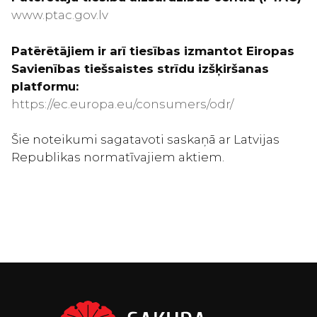
www.ptac.gov.lv
Patērētājiem ir arī tiesības izmantot Eiropas
Savienības tiešsaistes strīdu izšķiršanas
platformu:
https://ec.europa.eu/consumers/odr/
Šie noteikumi sagatavoti saskaņā ar Latvijas
Republikas normatīvajiem aktiem.