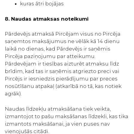
kuras ātri bojājas
8. Naudas atmaksas noteikumi
Pārdevējs atmaksā Pircējam visus no Pircēja
saņemtos maksājumus ne vēlāk kā 14 dienu
laikā no dienas, kad Pārdevējs ir saņēmis
Pircēja paziņojumu par atteikumu.
Pārdevējam ir tiesības aizturēt atmaksu līdz
brīdim, kad tas ir saņēmis atgriezto preci vai
Pircējs ir iesniedzis pierādījumu par preces
nosūtīšanu atpakaļ (atkarībā no tā, kas notiek
agrāk).
Naudas līdzekļu atmaksāšana tiek veikta,
izmantojot to pašu maksāšanas līdzekli, kas tika
izmantots maksāšanai, ja vien puses nav
vienojušās citādi.