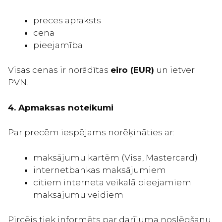
preces apraksts
cena
pieejamība
Visas cenas ir norādītas
eiro (EUR)
un ietver
PVN.
4. Apmaksas noteikumi
Par precēm iespējams norēķināties ar:
maksājumu kartēm (Visa, Mastercard)
internetbankas maksājumiem
citiem interneta veikalā pieejamiem
maksājumu veidiem
Pircējs tiek informēts par darījuma noslēgšanu,