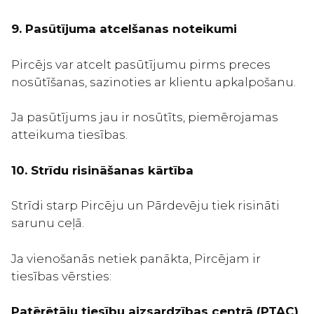
9.
Pas
ū
t
ī
juma
atcel
š
anas
noteikumi
Pircējs var atcelt pasūtījumu pirms preces
nosūtīšanas, sazinoties ar klientu apkalpošanu.
Ja pasūtījums jau ir nosūtīts, piemērojamas
atteikuma tiesības.
10. Strīdu risināšanas kārtība
Strīdi starp Pircēju un Pārdevēju tiek risināti
sarunu ceļā.
Ja vienošanās netiek panākta, Pircējam ir
tiesības vērsties:
Patērētāju tiesību aizsardzības centrā (PTAC)