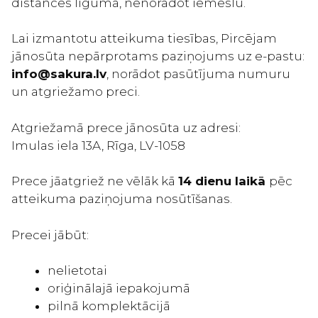
distances līguma, nenorādot iemeslu.
Lai izmantotu atteikuma tiesības, Pircējam
jānosūta nepārprotams paziņojums uz e-pastu:
info@sakura.lv
, norādot pasūtījuma numuru
un atgriežamo preci.
Atgriežamā prece jānosūta uz adresi:
Imulas iela 13A, Rīga, LV-1058
Prece jāatgriež ne vēlāk kā
14 dienu laikā
pēc
atteikuma paziņojuma nosūtīšanas.
Precei jābūt:
nelietotai
oriģinālajā iepakojumā
pilnā komplektācijā