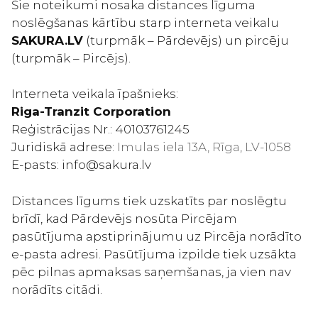
Šie noteikumi nosaka distances līguma
noslēgšanas kārtību starp interneta veikalu
SAKURA.LV
(turpmāk – Pārdevējs) un pircēju
(turpmāk – Pircējs).
Interneta veikala īpašnieks:
Riga-Tranzit Corporation
Reģistrācijas Nr.: 40103761245
Juridiskā adrese:
Imulas iela 13A, Rīga, LV-1058
E-pasts: info@sakura.lv
Distances līgums tiek uzskatīts par noslēgtu
brīdī, kad Pārdevējs nosūta Pircējam
pasūtījuma apstiprinājumu uz Pircēja norādīto
e-pasta adresi. Pasūtījuma izpilde tiek uzsākta
pēc pilnas apmaksas saņemšanas, ja vien nav
norādīts citādi.