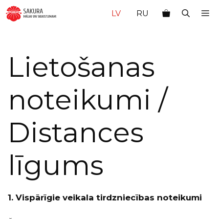
Doties
M
LV
RU
uz
saturu
Lietošanas
noteikumi /
Distances
līgums
1. Vispārīgie veikala tirdzniecības noteikumi