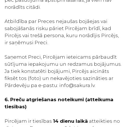
norādīts citādi.
Atbildība par Preces nejaušas bojāejas vai
sabojāšanās risku pāriet Pircējam brīdī, kad
Pircējs vai trešā persona, kuru norādījis Pircējs,
ir saņēmusi Preci.
Saņemot Preci, Pircējam ieteicams pārbaudīt
sūtījuma iepakojumu un redzamus bojājumus.
Ja tiek konstatēti bojājumi, Pircējs aicināts
fiksēt tos (foto) un nekavējoties sazināties ar
Pārdevēju pa e-pastu: info@sakura.lv.
6. Preču atgriešanas noteikumi (atteikuma
tiesības)
Pircējam ir tiesības
14 dienu laikā
atteikties no