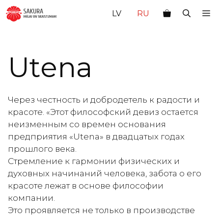
Перейти
М
LV
RU
к
содержимому
Utena
Через честность и добродетель к радости и
красоте. «Этот философский девиз остается
неизменным со времен основания
предприятия «Utena» в двадцатых годах
прошлого века.
Стремление к гармонии физических и
духовных начинаний человека, забота о его
красоте лежат в основе философии
компании.
Это проявляется не только в производстве