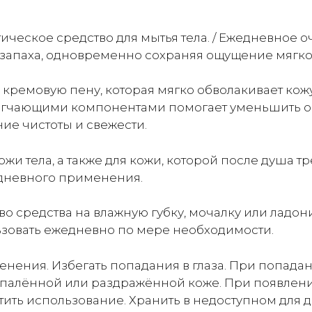
душа
с
етическое средство для мытья тела. / Ежедневное
ароматом
запаха, одновременно сохраняя ощущение мягко
белого
мыла
 кремовую пену, которая мягко обволакивает кожу
480мл
гчающими компонентами помогает уменьшить ощу
ие чистоты и свежести.
ожи тела, а также для кожи, которой после душа 
едневного применения.
 средства на влажную губку, мочалку или ладони
ьзовать ежедневно по мере необходимости.
нения. Избегать попадания в глаза. При попада
спалённой или раздражённой коже. При появлени
ить использование. Хранить в недоступном для д