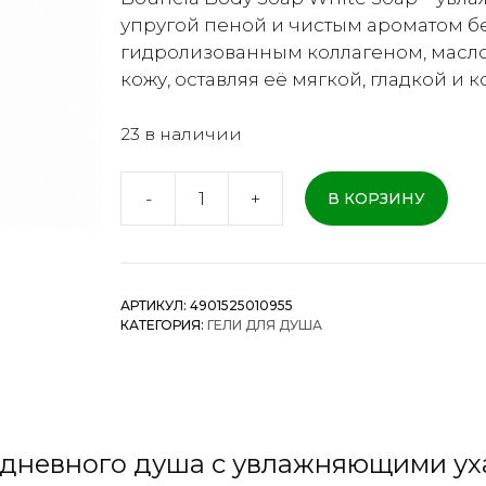
упругой пеной и чистым ароматом бе
гидролизованным коллагеном, масл
кожу, оставляя её мягкой, гладкой и
23 в наличии
-
+
В КОРЗИНУ
Количество
товара
Bouncia
Body
АРТИКУЛ:
4901525010955
Soap
КАТЕГОРИЯ:
ГЕЛИ ДЛЯ ДУША
White
Soap
-
Увлажняющий
гель
едневного душа с увлажняющими 
для