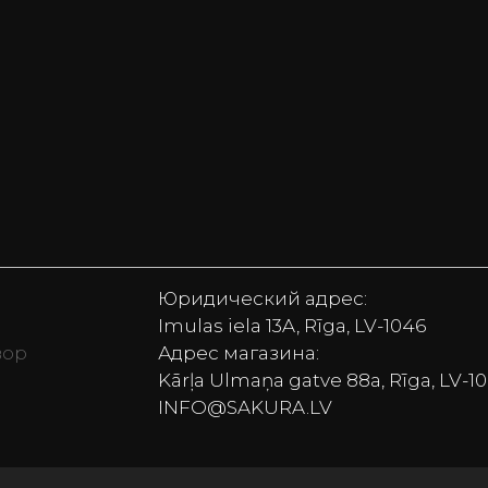
Юридический адрес:
Imulas iela 13A, Rīga, LV-1046
вор
Адрес магазина:
Kārļa Ulmaņa gatve 88a, Rīga, LV-1
vekļi, Monitori, Lego, Bezvadu skaļruņi, Putekļu sūcēj
INFO@SAKURA.LV