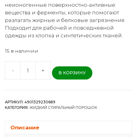
неионогенные поверхностно-активные
вещества и ферменты, которые помогают
разлагать жирные и белковые загрязнения.
Подходит для рабочей и повседневной
одежды из хлопка и синтетических тканей.
15 в наличии
-
+
В КОРЗИНУ
Количество
товара
Kaneyo
Soap
АРТИКУЛ:
4901329230689
Laundry
КАТЕГОРИЯ:
ЖИДКИЙ СТИРАЛЬНЫЙ ПОРОШОК
Detergent
Gel
for
Описание
Working