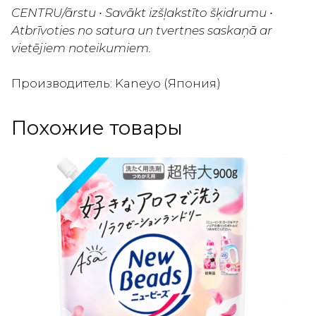
CENTRU/ārstu • Savākt izšļakstīto šķidrumu •
Atbrīvoties no satura un tvertnes saskaņā ar
vietējiem noteikumiem.
Производитель: Kaneyo (Япония)
Похожие товары