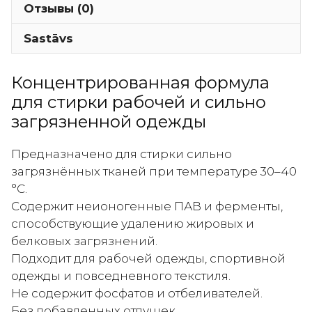
Отзывы (0)
Clothes
-
Sastāvs
Жидкое
средство
Концентрированная формула
для
для стирки рабочей и сильно
стирки
сильно
загрязненной одежды
загрязнённого
белья
Предназначено для стирки сильно
800мл
загрязнённых тканей при температуре 30–40
°C.
Содержит неионогенные ПАВ и ферменты,
способствующие удалению жировых и
белковых загрязнений.
Подходит для рабочей одежды, спортивной
одежды и повседневного текстиля.
Не содержит фосфатов и отбеливателей.
Без добавленных отдушек.