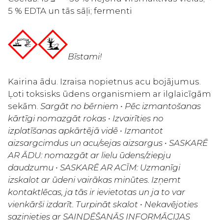
5 % EDTA un tās sāļi; fermenti
Bīstami!
Kairina ādu. Izraisa nopietnus acu bojājumus.
Ļoti toksisks ūdens organismiem ar ilglaicīgām
sekām.
Sargāt no bērniem • Pēc izmantošanas
kārtīgi nomazgāt rokas • Izvairīties no
izplatīšanas apkārtējā vidē • Izmantot
aizsargcimdus un acu/sejas aizsargus • SASKARĒ
AR ĀDU: nomazgāt ar lielu ūdens/ziepju
daudzumu • SASKARĒ AR ACĪM: Uzmanīgi
izskalot ar ūdeni vairākas minūtes. Izņemt
kontaktlēcas, ja tās ir ievietotas un ja to var
vienkārši izdarīt. Turpināt skalot • Nekavējoties
sazinieties ar SAINDĒŠANĀS INFORMĀCIJAS