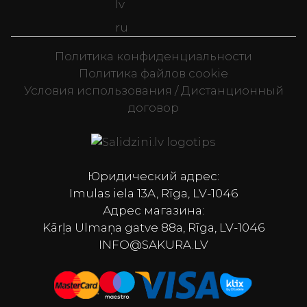
lv
ru
Политика конфиденциальности
Политика файлов cookie
Условия использования / Дистанционный
договор
Televizori, Spor
Юридический адрес:
Imulas iela 13A, Rīga, LV-1046
Адрес магазина:
Kārļa Ulmaņa gatve 88a, Rīga, LV-1046
INFO@SAKURA.LV