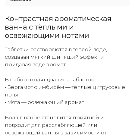
ванны
12
Контрастная ароматическая
×
ванна с тёплыми и
40г
освежающими нотами
Таблетки растворяются в тёплой воде,
создавая мягкий шипящий эффект и
придавая воде аромат.
В набор входят два типа таблеток:
• Бергамот с имбирём — тёплые цитрусовые
ноты
• Мята — освежающий аромат
Вода в ванне становится приятной и
подходит для расслабляющей или
освежающей ванны в зависимости от