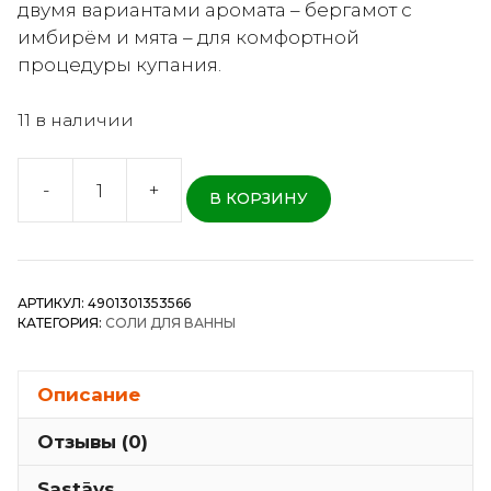
двумя вариантами аромата – бергамот с
имбирём и мята – для комфортной
процедуры купания.
11 в наличии
-
+
В КОРЗИНУ
Количество
товара
Kao
Bub
АРТИКУЛ:
4901301353566
On
КАТЕГОРИЯ:
СОЛИ ДЛЯ ВАННЫ
&
Cool
–
Описание
Шипучие
Отзывы (0)
таблетки
для
Sastāvs