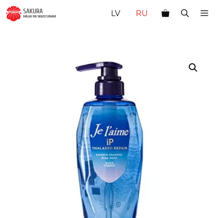
Перейти
М
LV
RU
к
содержимому