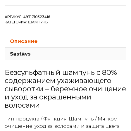
Je
l’aime
АРТИКУЛ:
4971710523416
iP
КАТЕГОРИЯ:
ШАМПУНЬ
Thalasso
Repair
Moist
Описание
&
Sastāvs
Smooth
-
Восстанавливающий
Безсульфатный шампунь с 80%
шампунь-
содержанием ухаживающего
эссенция
сыворотки – бережное очищение
для
и уход за окрашенными
окрашенных
волосами
и
поврежденных
Тип продукта / Функция: Шампунь / Мягкое
волос
очищение, уход за волосами и защита цвета
480мл