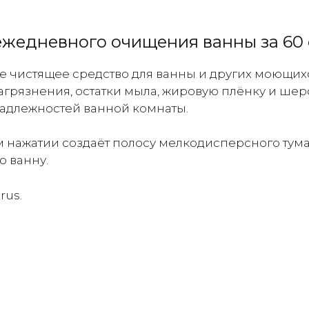
Ag
Ion
Plus
жедневного очищения ванны за 60 
Squash
Citrus
ое чистящее средство для ванны и других моющих
Чистящее
агрязнения, остатки мыла, жировую плёнку и шер
средство
инадлежностей ванной комнаты.
для
ванной
 нажатии создаёт полосу мелкодисперсного тум
комнаты
ю ванну.
с
ионами
rus.
серебра
и
цитрусовым
ароматом
800мл