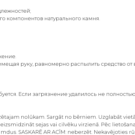
длежностей;
го компонентов натурального камня.
жение.
мещая руку, равномерно распылить средство от в
уется. Если загрязнение удалилось не полностью
zētajam nolūkam. Sargāt no bērniem. Uzglabāt vietā
zsmidzināt sejas vai cilvēku virzienā. Pēc lietošan
imdus. SASKARĒ AR ACĪM: neberzēt. Nekavējoties rūpī