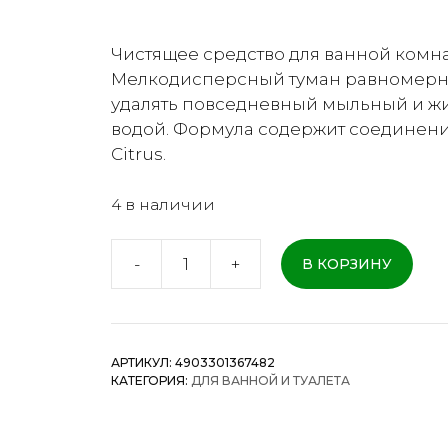
Чистящее средство для ванной комн
Мелкодисперсный туман равномерно
удалять повседневный мыльный и жи
водой. Формула содержит соединени
Citrus.
4 в наличии
-
+
В КОРЗИНУ
Количество
товара
Lion
Look
АРТИКУЛ:
4903301367482
Plus
КАТЕГОРИЯ:
ДЛЯ ВАННОЙ И ТУАЛЕТА
Bathtub
Cleansing