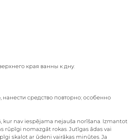
ерхнего края ванны к дну.
, нанести средство повторно; особенно
, kur nav iespējama nejauša norīšana. Izmantot
as rūpīgi nomazgāt rokas. Jutīgas ādas vai
gi skalot ar ūdeni vairākas minūtes. Ja