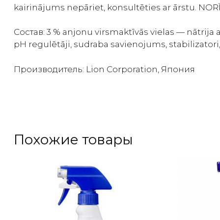
kairinājums nepāriet, konsultēties ar ārstu. NOR
Состав: 3 % anjonu virsmaktīvās vielas — nātrija 
pH regulētāji, sudraba savienojums, stabilizatori,
Производитель: Lion Corporation, Япония
Похожие товары