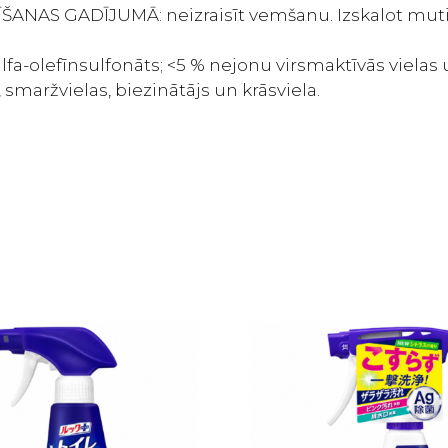
ĪŠANAS GADĪJUMĀ: neizraisīt vemšanu. Izskalot muti,
alfa-olefīnsulfonāts; <5 % nejonu virsmaktīvās vielas
 smaržvielas, biezinātājs un krāsviela.