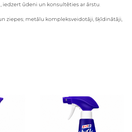
 iedzert ūdeni un konsultēties ar ārstu.
 un ziepes; metālu kompleksveidotāji, šķīdinātāji,