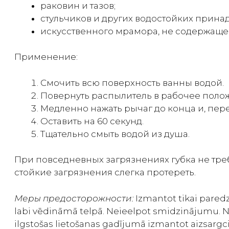
раковин и тазов;
стульчиков и других водостойких прина
искусственного мрамора, не содержаще
Применение:
Смочить всю поверхность ванны водой.
Повернуть распылитель в рабочее поло
Медленно нажать рычаг до конца и, пере
Оставить на 60 секунд.
Тщательно смыть водой из душа.
При повседневных загрязнениях губка не треб
стойкие загрязнения слегка протереть.
Меры предосторожности:
Izmantot tikai pared
labi vēdināmā telpā. Neieelpot smidzinājumu. Nei
ilgstošas lietošanas gadījumā izmantot aizsargc