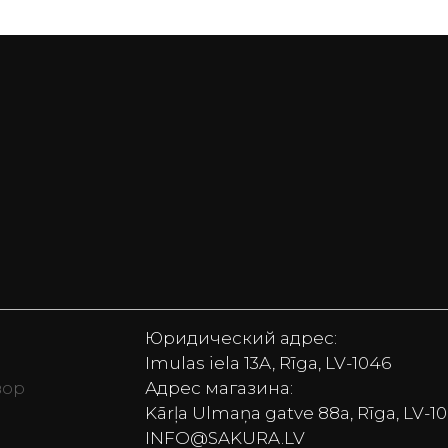
Юридический адрес:
Imulas iela 13A, Rīga, LV-1046
вор
Адрес магазина:
Kārļa Ulmaņa gatve 88a, Rīga, LV-1
vekļi, Monitori, Lego, Bezvadu skaļruņi, Putekļu sūcēj
INFO@SAKURA.LV