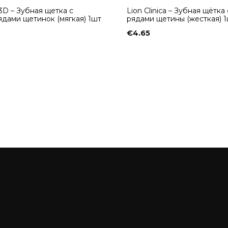
a 3D – Зубная щетка с
Lion Clinica – Зубная щётка
ядами щетинок (мягкая) 1шт
рядами щетины (жесткая) 
€
4.65