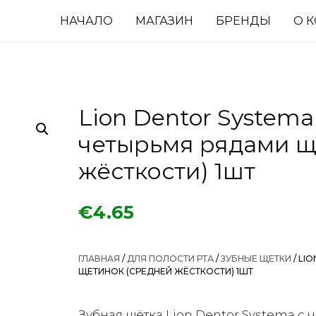
НАЧАЛО
МАГАЗИН
БРЕНДЫ
О 
Lion Dentor Systema
четырьмя рядами щ
жёсткости) 1шт
€
4.65
ГЛАВНАЯ
/
ДЛЯ ПОЛОСТИ РТА
/
ЗУБНЫЕ ЩЕТКИ
/ LI
ЩЕТИНОК (СРЕДНЕЙ ЖЁСТКОСТИ) 1ШТ
Зубная щётка Lion Dentor Systema с