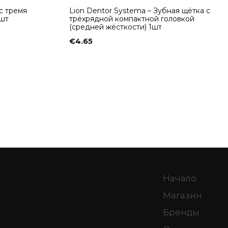
 с тремя
Lion Dentor Systema – Зубная щётка с
1шт
трёхрядной компактной головкой
(средней жёсткости) 1шт
€
4.65
Начало
Магазин
Бренды