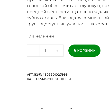
головкой обеспечивает глубокую, но
средней жёсткости тщательно удаляю
зубную эмаль. Благодаря компактной
труднодоступные участки — за корен
10 в наличии
-
+
В КОРЗИНУ
Количество
товара
Lion
Dentor
АРТИКУЛ:
4903301023999
Systema
КАТЕГОРИЯ:
ЗУБНЫЕ ЩЕТКИ
-
Зубная
щётка
с
четырьмя