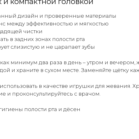
к и компактной головкой
рядами
щетинок
анный дизайн и проверенные материалы
(средней
нс между эффективностью и мягкостью
жёсткости)
щадящей чистки
1шт
ть в задних зонах полости рта
ует слизистую и не царапает зубы
к минимум два раза в день – утром и вечером, 
ой и храните в сухом месте. Заменяйте щётку ка
 использовать в качестве игрушки для жевания. Х
е и проконсультируйтесь с врачом.
 гигиены полости рта и дёсен