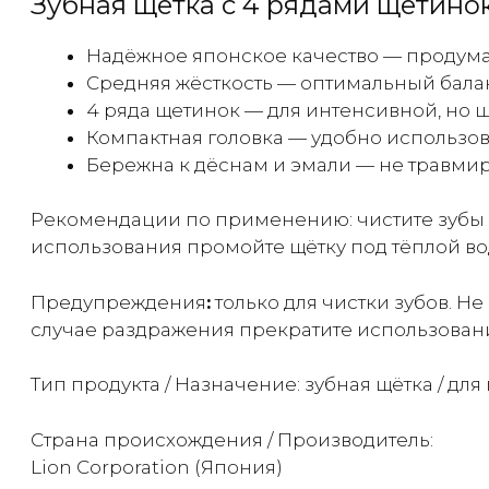
Зубная щётка с 4 рядами щетино
Надёжное японское качество — продум
Средняя жёсткость — оптимальный бала
4 ряда щетинок — для интенсивной, но 
Компактная головка — удобно использова
Бережна к дёснам и эмали — не травмир
Рекомендации по применению: чистите зубы ка
использования промойте щётку под тёплой вод
Предупреждения
:
только для чистки зубов. Не
случае раздражения прекратите использовани
Тип продукта / Назначение: зубная щётка / для
Страна происхождения / Производитель:
Lion Corporation (Япония)