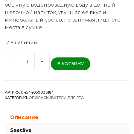
обычную водопроводную воду в ценный
щелочной напиток, улучшая ее вкус и
минеральный состав, не занимая лишнего
места в сумке.
17 в наличии
-
+
В КОРЗИНУ
Количество
товара
Slim
Water
АРТИКУЛ:
4544059033184
EX
КАТЕГОРИЯ:
ОПОЛАСКИВАТЕЛИ ДЛЯ РТА
Super
–
турмалиновый
Описание
фильтр-
Sastāvs
ионизатор