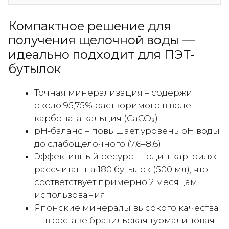
для
воды
Компактное решение для
(для
получения щелочной воды —
ПЭТ-
идеально подходит для ПЭТ-
бутылки
бутылок
объемом
500
Точная минерализация – содержит
мл)
около 95,75% растворимого в воде
1шт
карбоната кальция (CaCO₃).
pH-баланс – повышает уровень pH воды
до слабощелочного (7,6–8,6).
Эффективный ресурс — один картридж
рассчитан на 180 бутылок (500 мл), что
соответствует примерно 2 месяцам
использования.
Японские минералы высокого качества
— в составе бразильская турмалиновая