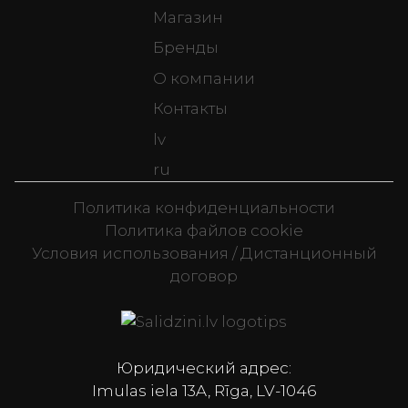
Магазин
Бренды
О компании
Контакты
lv
ru
Политика конфиденциальности
Политика файлов cookie
Условия использования / Дистанционный
договор
Televizori, Spor
Юридический адрес:
Imulas iela 13A, Rīga, LV-1046