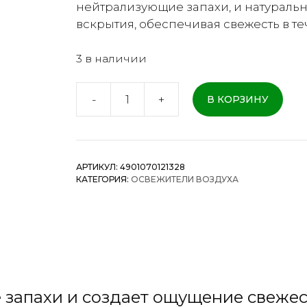
нейтрализующие запахи, и натуральн
вскрытия, обеспечивая свежесть в те
3 в наличии
-
+
В КОРЗИНУ
Количество
товара
ST
Corporation
АРТИКУЛ:
4901070121328
-
КАТЕГОРИЯ:
ОСВЕЖИТЕЛИ ВОЗДУХА
Нейтрализатор
запахов
для
помещений
400г
 запахи и создает ощущение свеже