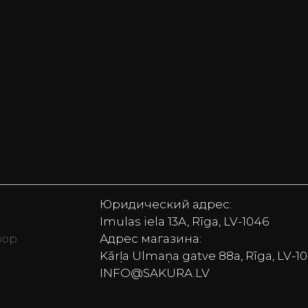
Юридический адрес:
Imulas iela 13A, Rīga, LV-1046
вор
Адрес магазина:
Kārļa Ulmaņa gatve 88a, Rīga, LV-1
vekļi, Monitori, Lego, Bezvadu skaļruņi, Putekļu sūcēj
INFO@SAKURA.LV