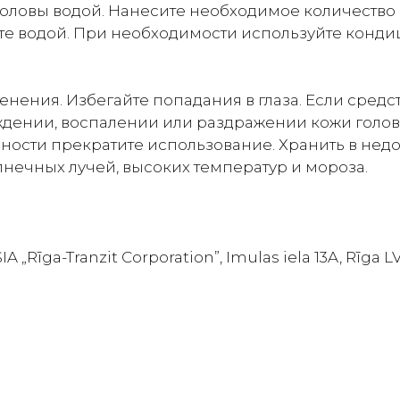
оловы водой. Нанесите необходимое количество ш
те водой. При необходимости используйте кондиц
ения. Избегайте попадания в глаза. Если средст
дении, воспалении или раздражении кожи головы
ности прекратите использование. Хранить в недо
лнечных лучей, высоких температур и мороза.
īga-Tranzit Corporation”, Imulas iela 13A, Rīga LV10