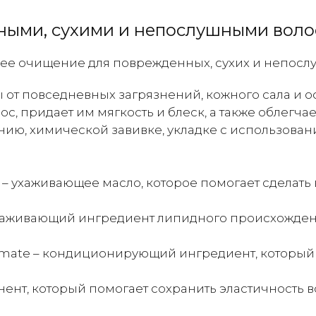
Repair
Shampoo
ными, сухими и непослушными воло
-
Увлажняющий
щее очищение для поврежденных, сухих и непосл
шампунь
от повседневных загрязнений, кожного сала и ос
для
с, придает им мягкость и блеск, а также облегч
ухода
ию, химической завивке, укладке с использован
за
поврежденными,
сухими
и
и – ухаживающее масло, которое помогает сделать
непослушными
волосами
– ухаживающий ингредиент липидного происхожден
450мл
lutamate – кондиционирующий ингредиент, которы
нент, который помогает сохранить эластичность 