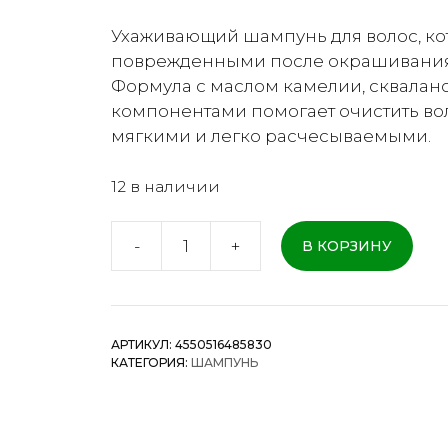
Ухаживающий шампунь для волос, ко
поврежденными после окрашивания,
Формула с маслом камелии, сквала
компонентами помогает очистить во
мягкими и легко расчесываемыми.
12 в наличии
-
+
В КОРЗИНУ
Количество
товара
TSUBAKI
Premium
АРТИКУЛ:
4550516485830
EX
КАТЕГОРИЯ:
ШАМПУНЬ
Damage
Care
&