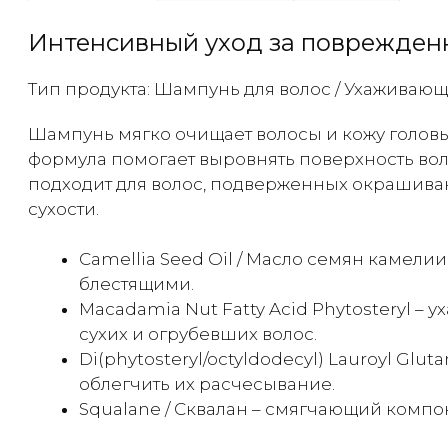
Интенсивный уход за поврежден
Тип продукта: Шампунь для волос / Ухаживаю
Шампунь мягко очищает волосы и кожу головы 
формула помогает выровнять поверхность воло
подходит для волос, подверженных окрашиван
сухости.
Camellia Seed Oil / Масло семян камели
блестящими.
Macadamia Nut Fatty Acid Phytosteryl 
сухих и огрубевших волос.
Di(phytosteryl/octyldodecyl) Lauroyl G
облегчить их расчесывание.
Squalane / Сквалан – смягчающий компо