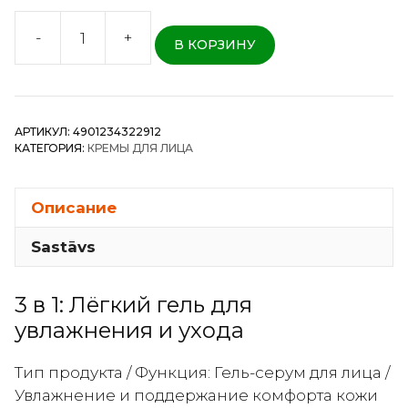
-
+
В КОРЗИНУ
Количество
товара
Utena
Simple
АРТИКУЛ:
4901234322912
Balance
КАТЕГОРИЯ:
КРЕМЫ ДЛЯ ЛИЦА
Collagen
–
Гель-
Описание
серум
Sastāvs
с
коллагеном
и
3 в 1: Лёгкий гель для
керамидами
увлажнения и ухода
100г
Тип продукта / Функция: Гель-серум для лица /
Увлажнение и поддержание комфорта кожи