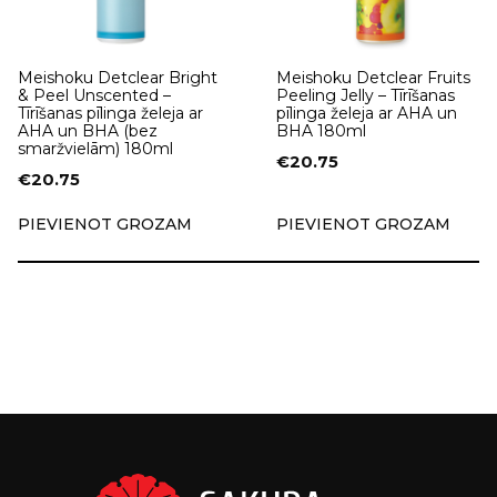
Meishoku Detclear Bright
Meishoku Detclear Fruits
& Peel Unscented –
Peeling Jelly – Tīrīšanas
Tīrīšanas pīlinga želeja ar
pīlinga želeja ar AHA un
AHA un BHA (bez
BHA 180ml
smaržvielām) 180ml
€
20.75
€
20.75
PIEVIENOT GROZAM
PIEVIENOT GROZAM