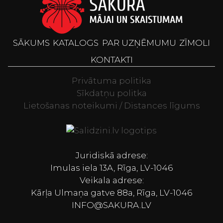
SĀKUMS
KATALOGS
PAR UZŅĒMUMU
ZĪMOLI
KONTAKTI
Privātuma politika
Sīkdatņu politka
Lietošanas noteikumi / Distances līgums
Televizori, Spor
Juridiskā adrese:
Imulas iela 13A, Rīga, LV-1046
Veikala adrese:
Kārļa Ulmaņa gatve 88a, Rīga, LV-1046
INFO@SAKURA.LV