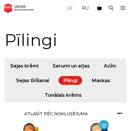
Doties
M
LV
RU
uz
saturu
Pīlingi
Sejas krēmi
Serumi un eļļas
Acīm
Sejas tīrīšanai
Pīlingi
Maskas
Tonālais krēms