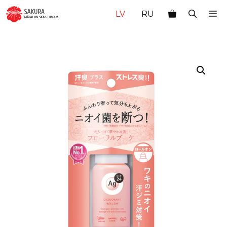
Doties
M
LV
RU
uz
saturu