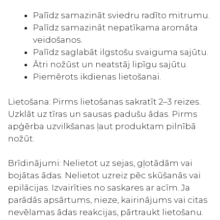
Palīdz samazināt sviedru radīto mitrumu.
Palīdz samazināt nepatīkama aromāta
veidošanos.
Palīdz saglabāt ilgstošu svaiguma sajūtu.
Ātri nožūst un neatstāj lipīgu sajūtu.
Piemērots ikdienas lietošanai.
Lietošana: Pirms lietošanas sakratīt 2–3 reizes.
Uzklāt uz tīras un sausas padušu ādas. Pirms
apģērba uzvilkšanas ļaut produktam pilnībā
nožūt.
Brīdinājumi: Nelietot uz sejas, gļotādām vai
bojātas ādas. Nelietot uzreiz pēc skūšanās vai
epilācijas. Izvairīties no saskares ar acīm. Ja
parādās apsārtums, nieze, kairinājums vai citas
nevēlamas ādas reakcijas, pārtraukt lietošanu.