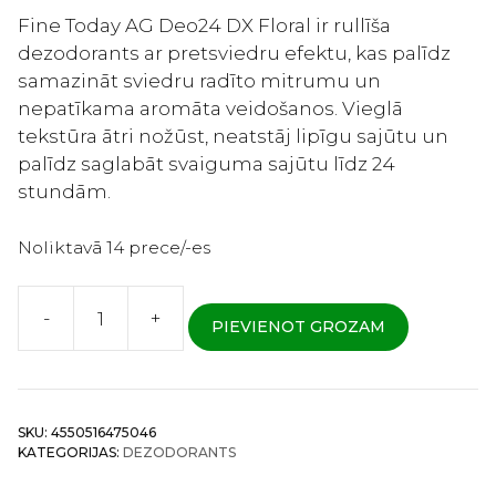
Fine Today AG Deo24 DX Floral ir rullīša
dezodorants ar pretsviedru efektu, kas palīdz
samazināt sviedru radīto mitrumu un
nepatīkama aromāta veidošanos. Vieglā
tekstūra ātri nožūst, neatstāj lipīgu sajūtu un
palīdz saglabāt svaiguma sajūtu līdz 24
stundām.
Noliktavā 14 prece/-es
-
+
PIEVIENOT GROZAM
Fine
Today
AG
Deo
SKU:
4550516475046
24
KATEGORIJAS:
DEZODORANTS
DX