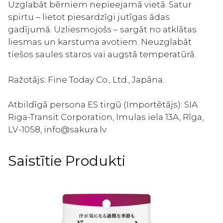
Uzglabāt bērniem nepieejamā vietā. Satur
spirtu – lietot piesardzīgi jutīgas ādas
gadījumā. Uzliesmojošs – sargāt no atklātas
liesmas un karstuma avotiem. Neuzglabāt
tiešos saules staros vai augstā temperatūrā.
Ražotājs: Fine Today Co., Ltd., Japāna.
Atbildīgā persona ES tirgū (Importētājs): SIA
Riga-Transit Corporation, Imulas iela 13A, Rīga,
LV-1058, info@sakura.lv
Saistītie Produkti