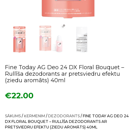
Fine Today AG Deo 24 DX Floral Bouquet –
Rullīša dezodorants ar pretsviedru efektu
(ziedu aromāts) 40ml
€
22.00
SĀKUMS
/
ĶERMENIM
/
DEZODORANTS
/ FINE TODAY AG DEO 24
DX FLORAL BOUQUET – RULLĪŠA DEZODORANTS AR
PRETSVIEDRU EFEKTU (ZIEDU AROMĀTS) 40ML