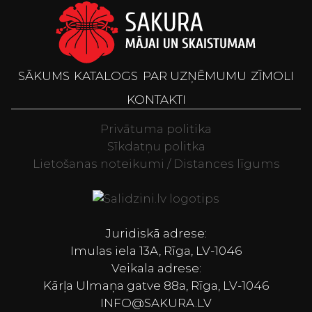
SĀKUMS
KATALOGS
PAR UZŅĒMUMU
ZĪMOLI
KONTAKTI
Privātuma politika
Sīkdatņu politka
Lietošanas noteikumi / Distances līgums
Televizori, Spor
Juridiskā adrese:
Imulas iela 13A, Rīga, LV-1046
Veikala adrese:
Kārļa Ulmaņa gatve 88a, Rīga, LV-1046
INFO@SAKURA.LV