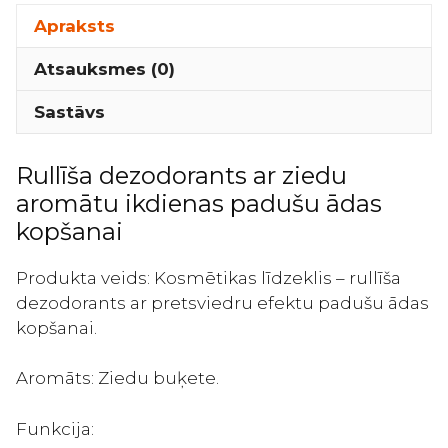
Floral
Bouquet
Apraksts
-
Atsauksmes (0)
Rullīša
dezodorants
Sastāvs
ar
pretsviedru
Rullīša dezodorants ar ziedu
efektu
aromātu ikdienas padušu ādas
(ziedu
aromāts)
kopšanai
40ml
daudzums
Produkta veids: Kosmētikas līdzeklis – rullīša
dezodorants ar pretsviedru efektu padušu ādas
kopšanai.
Aromāts: Ziedu buķete.
Funkcija: