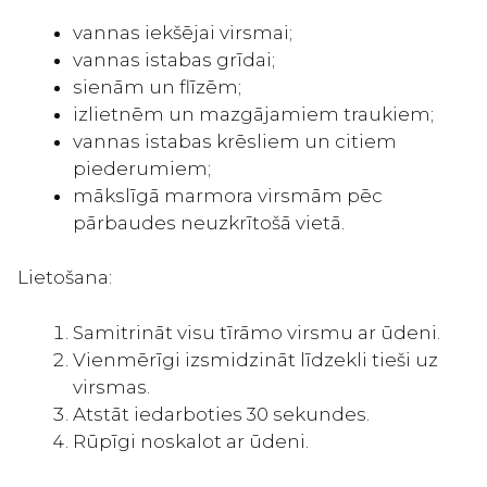
vannas iekšējai virsmai;
vannas istabas grīdai;
sienām un flīzēm;
izlietnēm un mazgājamiem traukiem;
vannas istabas krēsliem un citiem
piederumiem;
mākslīgā marmora virsmām pēc
pārbaudes neuzkrītošā vietā.
Lietošana:
Samitrināt visu tīrāmo virsmu ar ūdeni.
Vienmērīgi izsmidzināt līdzekli tieši uz
virsmas.
Atstāt iedarboties 30 sekundes.
Rūpīgi noskalot ar ūdeni.