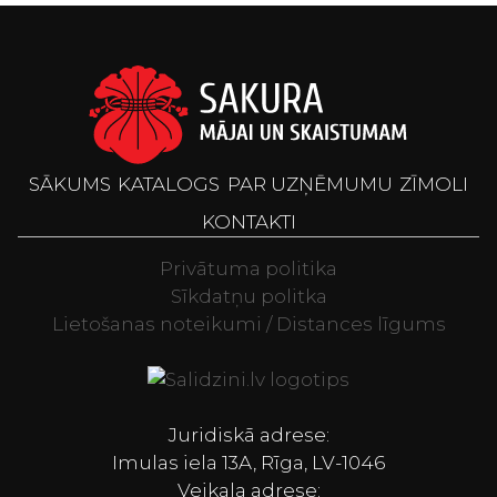
SĀKUMS
KATALOGS
PAR UZŅĒMUMU
ZĪMOLI
KONTAKTI
Privātuma politika
Sīkdatņu politka
Lietošanas noteikumi / Distances līgums
Televizori, Spor
Juridiskā adrese:
Imulas iela 13A, Rīga, LV-1046
Veikala adrese: