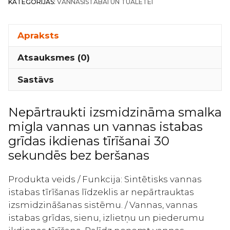
KATEGORIJAS:
VANNASISTABAI UN TUALETEI
EX
Floral
Shower
Apraksts
Ātras
Atsauksmes (0)
iedarbības
vannas
Sastāvs
istabas
tīrīšanas
Nepārtraukti izsmidzināma smalka
līdzeklis
migla vannas un vannas istabas
ar
ziedu
grīdas ikdienas tīrīšanai 30
aromātu
sekundēs bez beršanas
390ml
daudzums
Produkta veids / Funkcija: Sintētisks vannas
istabas tīrīšanas līdzeklis ar nepārtrauktas
izsmidzināšanas sistēmu. / Vannas, vannas
istabas grīdas, sienu, izlietņu un piederumu