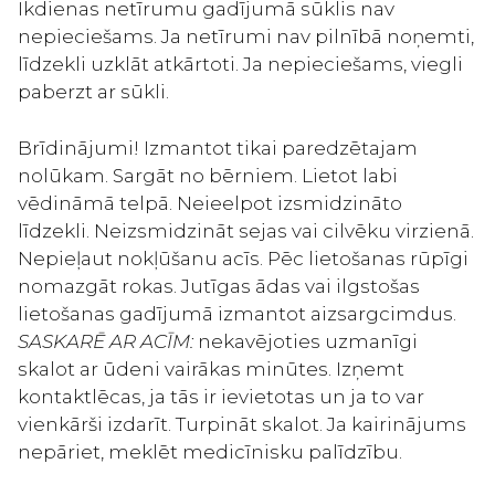
Ikdienas netīrumu gadījumā sūklis nav
nepieciešams. Ja netīrumi nav pilnībā noņemti,
līdzekli uzklāt atkārtoti. Ja nepieciešams, viegli
paberzt ar sūkli.
Brīdinājumi! Izmantot tikai paredzētajam
nolūkam. Sargāt no bērniem. Lietot labi
vēdināmā telpā. Neieelpot izsmidzināto
līdzekli. Neizsmidzināt sejas vai cilvēku virzienā.
Nepieļaut nokļūšanu acīs. Pēc lietošanas rūpīgi
nomazgāt rokas. Jutīgas ādas vai ilgstošas
lietošanas gadījumā izmantot aizsargcimdus.
SASKARĒ AR ACĪM:
nekavējoties uzmanīgi
skalot ar ūdeni vairākas minūtes. Izņemt
kontaktlēcas, ja tās ir ievietotas un ja to var
vienkārši izdarīt. Turpināt skalot. Ja kairinājums
nepāriet, meklēt medicīnisku palīdzību.