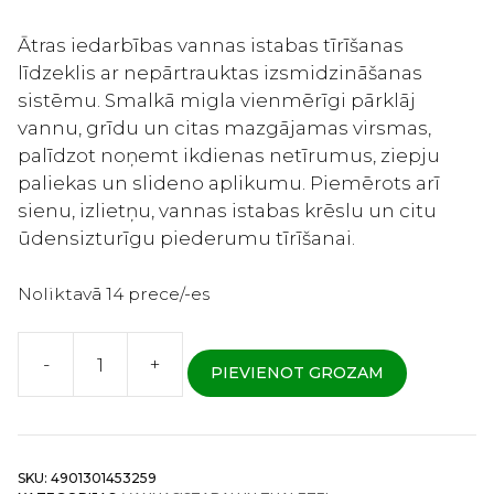
Ātras iedarbības vannas istabas tīrīšanas
līdzeklis ar nepārtrauktas izsmidzināšanas
sistēmu. Smalkā migla vienmērīgi pārklāj
vannu, grīdu un citas mazgājamas virsmas,
palīdzot noņemt ikdienas netīrumus, ziepju
paliekas un slideno aplikumu. Piemērots arī
sienu, izlietņu, vannas istabas krēslu un citu
ūdensizturīgu piederumu tīrīšanai.
Noliktavā 14 prece/-es
-
+
PIEVIENOT GROZAM
Kao
Bath
Magiclean
Air
SKU:
4901301453259
Jet