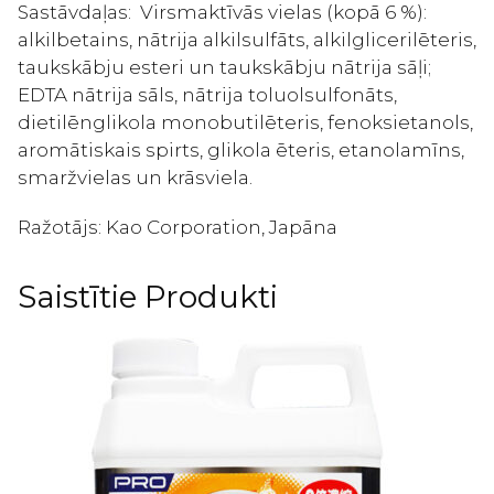
Sastāvdaļas:
Virsmaktīvās vielas (kopā 6 %):
alkilbetains, nātrija alkilsulfāts, alkilglicerilēteris,
taukskābju esteri un taukskābju nātrija sāļi;
EDTA nātrija sāls, nātrija toluolsulfonāts,
dietilēnglikola monobutilēteris, fenoksietanols,
aromātiskais spirts, glikola ēteris, etanolamīns,
smaržvielas un krāsviela.
Ražotājs:
Kao Corporation, Japāna
Saistītie Produkti