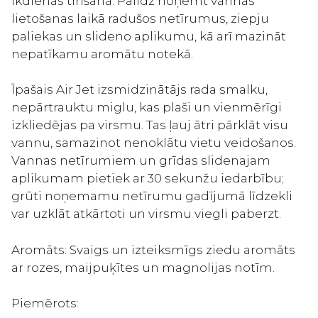
ikdienas tīrīšana. Palīdz noņemt vannas
lietošanas laikā radušos netīrumus, ziepju
paliekas un slideno aplikumu, kā arī mazināt
nepatīkamu aromātu notekā.
Īpašais Air Jet izsmidzinātājs rada smalku,
nepārtrauktu miglu, kas plaši un vienmērīgi
izkliedējas pa virsmu. Tas ļauj ātri pārklāt visu
vannu, samazinot nenoklātu vietu veidošanos.
Vannas netīrumiem un grīdas slidenajam
aplikumam pietiek ar 30 sekunžu iedarbību;
grūti noņemamu netīrumu gadījumā līdzekli
var uzklāt atkārtoti un virsmu viegli paberzt.
Aromāts: Svaigs un izteiksmīgs ziedu aromāts
ar rozes, maijpuķītes un magnolijas notīm.
Piemērots: