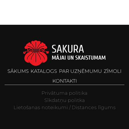
SĀKUMS
KATALOGS
PAR UZŅĒMUMU
ZĪMOLI
KONTAKTI
Privātuma politika
Sīkdatņu politka
Lietošanas noteikumi / Distances līgums
Televizori, Spo