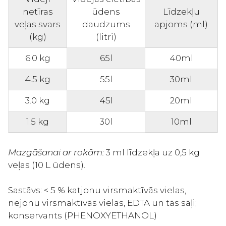
netīras
ūdens
Līdzekļu
veļas svars
daudzums
apjoms (ml)
(kg)
(litri)
6.0 kg
65l
40ml
4.5 kg
55l
30ml
3.0 kg
45l
20ml
1.5 kg
30l
10ml
Mazgāšanai ar rokām:
3 ml līdzekļa uz 0,5 kg
veļas (10 L ūdens).
Sastāvs: < 5 % katjonu virsmaktīvās vielas,
nejonu virsmaktīvās vielas, EDTA un tās sāļi;
konservants (PHENOXYETHANOL)