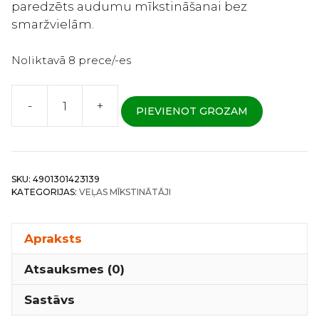
paredzēts audumu mīkstināšanai bez
smaržvielām.
Noliktavā 8 prece/-es
-
+
PIEVIENOT GROZAM
Kao
Humming
Unscented
–
SKU:
4901301423139
Veļas
KATEGORIJAS:
VEĻAS MĪKSTINĀTĀJI
mīkstinātājs
–
Bez
Apraksts
aromāta
Atsauksmes (0)
530ml
daudzums
Sastāvs