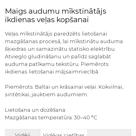
Maigs audumu mīkstinātājs
ikdienas veļas kopšanai
Veļas mīkstinātājs paredzēts lietošanai
mazgāšanas procesā, lai mīkstinātu auduma
šķiedras un samazinātu statisko elektrību.
Atvieglo gludināšanu un palīdz saglabāt
auduma patīkamu tekstūru. Piemērots
ikdienas lietošanai mājsaimniecībā.
Piemērots: Baltai un krāsainai veļai. Kokvilnai,
sintētikai, jauktiem audumiem.
Lietošana un dozēšana:
Mazgāšanas temperatūra: 30–40 °C
Vidēji
Vidējas cietības