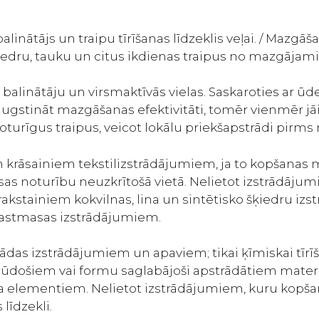
līdzeklis
apģērbam
linātājs un traipu tīrīšanas līdzeklis veļai. / Mazgā
1300g
edru, tauku un citus ikdienas traipus no mazgājam
daudzums
linātāju un virsmaktīvās vielas. Saskaroties ar ūden
augstināt mazgāšanas efektivitāti, tomēr vienmēr j
turīgus traipus, veicot lokālu priekšapstrādi pirm
āsainiem tekstilizstrādājumiem, ja to kopšanas ma
āsas noturību neuzkrītošā vietā. Nelietot izstrādāj
akstainiem kokvilnas, lina un sintētisko šķiedru iz
plastmasas izstrādājumiem.
ās ādas izstrādājumiem un apaviem; tikai ķīmiskai t
rūdošiem vai formu saglabājoši apstrādātiem mate
a elementiem. Nelietot izstrādājumiem, kuru kopšan
līdzekli.