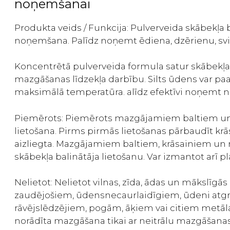
noņemšanai
Produkta veids / Funkcija: Pulverveida skābekļa ba
noņemšana. Palīdz noņemt ēdiena, dzērienu, svi
Koncentrētā pulverveida formula satur skābekļa ba
mazgāšanas līdzekļa darbību. Silts ūdens var pa
maksimālā temperatūra. alīdz efektīvi noņemt no
Piemērots: Piemērots mazgājamiem baltiem un kr
lietošana. Pirms pirmās lietošanas pārbaudīt kr
aizliegta. Mazgājamiem baltiem, krāsainiem un r
skābekļa balinātāja lietošanu. Var izmantot arī 
Nelietot: Nelietot vilnas, zīda, ādas un mākslīg
zaudējošiem, ūdensnecaurlaidīgiem, ūdeni atg
rāvējslēdzējiem, pogām, āķiem vai citiem metāl
norādīta mazgāšana tikai ar neitrālu mazgāšanas 