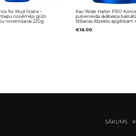
nox for Mud Stains –
Kao Wide Haiter PRO Konce
 traipu noņēmējs grūti
pulverveida skābekļa balinātā
aipu noņemšanai 220g
tīrīšanas līdzeklis apģērbam
€
16.00
SĀKUMS
K