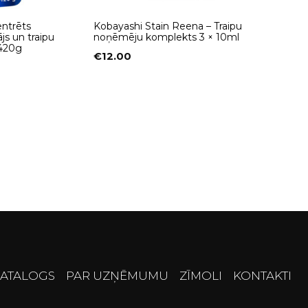
ntrēts
Kobayashi Stain Reena – Traipu
js un traipu
noņēmēju komplekts 3 × 10ml
 420g
€
12.00
ATALOGS
PAR UZŅĒMUMU
ZĪMOLI
KONTAKTI