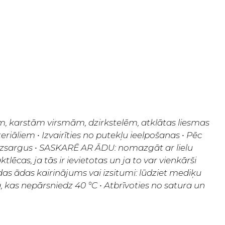
, karstām virsmām, dzirkstelēm, atklātas liesmas
āliem • Izvairīties no putekļu ieelpošanas • Pēc
izsargus • SASKARĒ AR ĀDU: nomazgāt ar lielu
as, ja tās ir ievietotas un ja to var vienkārši
as ādas kairinājums vai izsitumi: lūdziet mediķu
 kas nepārsniedz 40 °C • Atbrīvoties no satura un