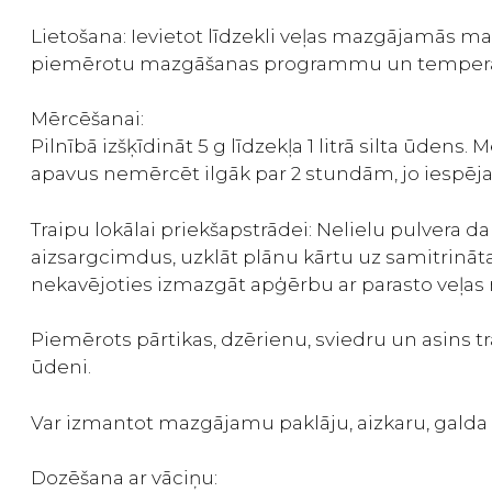
Lietošana: Ievietot līdzekli veļas mazgājamās ma
piemērotu mazgāšanas programmu un tempera
Mērcēšanai:
Pilnībā izšķīdināt 5 g līdzekļa 1 litrā silta ūde
apavus nemērcēt ilgāk par 2 stundām, jo iespēja
Traipu lokālai priekšapstrādei: Nelielu pulvera
aizsargcimdus, uzklāt plānu kārtu uz samitrināta
nekavējoties izmazgāt apģērbu ar parasto veļas m
Piemērots pārtikas, dzērienu, sviedru un asins t
ūdeni.
Var izmantot mazgājamu paklāju, aizkaru, galda 
Dozēšana ar vāciņu: