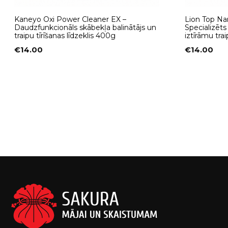
Kaneyo Oxi Power Cleaner EX –
Lion Top Na
Daudzfunkcionāls skābekļa balinātājs un
Specializēts
traipu tīrīšanas līdzeklis 400g
iztīrāmu tr
€
14.00
€
14.00