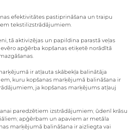
šanas efektivitātes pastiprināšana un traipu
iem tekstilizstrādājumiem.
i, tā aktivizējas un papildina parastā veļas
āievēro apģērba kopšanas etiķetē norādītā
s mazgāšanas.
rķējumā ir atļauta skābekļa balinātāja
umiem, kuru kopšanas marķējumā balināšana ir
strādājumiem, ja kopšanas marķējums atļauj
īrīšanai paredzētiem izstrādājumiem; ūdenī krāsu
riāliem; apģērbam un apaviem ar metāla
as marķējumā balināšana ir aizliegta vai