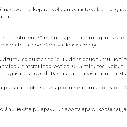
šīnas tvertnē kopā ar veļu un parasto veļas mazgāšan
tūru.
ns. Mērcēt aptuveni 30 minūtes, pēc tam rūpīgi noskal
ma materiāla bojāšana vai krāsas maiņa.
 daudzumu sajaukt ar nelielu ūdens daudzumu, līdz i
 traipa un atstāt iedarboties 10–15 minūtes. Neļaut
azgāšanas līdzekli. Pastas pagatavošanai nejaukt ar 
raipu, kā arī apkakļu un aproču netīrumu apstrādei. 
drānu, iekštelpu apavu un sporta apavu kopšanai, ja