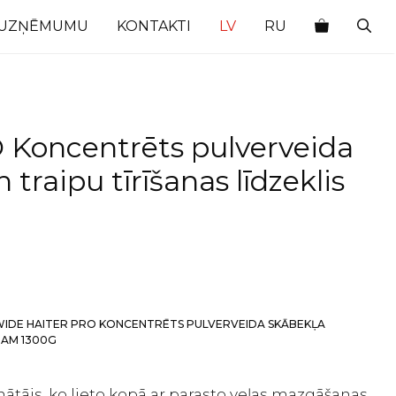
 UZŅĒMUMU
KONTAKTI
LV
RU
 Koncentrēts pulverveida
 traipu tīrīšanas līdzeklis
WIDE HAITER PRO KONCENTRĒTS PULVERVEIDA SKĀBEKĻA
BAM 1300G
ātājs, ko lieto kopā ar parasto veļas mazgāšanas