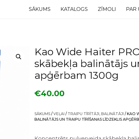
SĀKUMS
KATALOGS
ZĪMOLI
PAR
Kao Wide Haiter PRO
skābekļa balinātājs un
apģērbam 1300g
€
40.00
SĀKUMS
/
VEĻAI
/
TRAIPU TĪRĪTĀJI, BALINĀTĀJI
/ KAO 
BALINĀTĀJS UN TRAIPU TĪRĪŠANAS LĪDZEKLIS APĢĒR
Koncentrēts pulverveida skābekļa balin