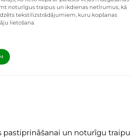
emt noturīgus traipus un ikdienas netīrumus, kā
edzēts tekstilizstrādājumiem, kuru kopšanas
āju lietošana.
AM
 pastiprināšanai un noturīgu traipu