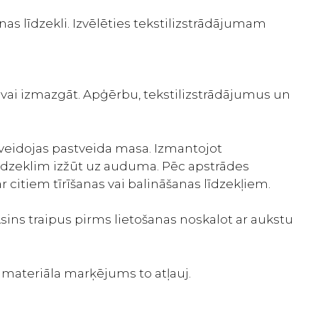
as līdzekli. Izvēlēties tekstilizstrādājumam
ot vai izmazgāt. Apģērbu, tekstilizstrādājumus un
zveidojas pastveida masa. Izmantojot
 līdzeklim izžūt uz auduma. Pēc apstrādes
citiem tīrīšanas vai balināšanas līdzekļiem.
Asins traipus pirms lietošanas noskalot ar aukstu
 materiāla marķējums to atļauj.