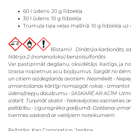
60 l ūdens: 20 g līdzekļa
30 l ūdens: 10 g līdzekļa
Trumuļa tipa veļas mašīnā: 10 g līdzekļa uz 
Bīstami!
Dinātrija karbonāts, s
Nātrija 2-(nonanoiloksi) benzolsulfonāts
Var pastiprināt degšanu; oksidētājs. Kaitīgs, ja nor
Izraisa nopietnus acu bojājumus.
Sargāt no bērn
un citiem aizdegšanās avotiem. Nesmēķēt • Nepieļa
izmantošanas kārtīgi nomazgāt rokas • Izmantot 
ūdens/ziepju daudzumu • SASKARĒ AR ACĪM: Uzmanīgi 
izdarīt. Turpināt skalot • Nekavējoties sazinieti
palīdzību • Ugunsgrēka gadījumā: Dzēšanai izmanto
tvertnes saskaņā ar vietējiem noteikumiem.
Ražotājs: Као Corporation, Japāna.