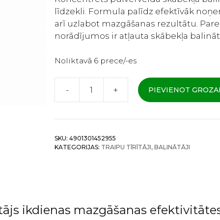
līdzekli. Formula palīdz efektīvāk noņ
arī uzlabot mazgāšanas rezultātu. Par
norādījumos ir atļauta skābekļa balināt
Noliktavā 6 prece/-es
-
+
PIEVIENOT GROZ
Kao
Wide
Haiter
PRO
SKU:
4901301452955
Koncentrēts
KATEGORIJAS:
TRAIPU TĪRĪTĀJI, BALINĀTĀJI
pulverveida
skābekļa
balinātājs
un
traipu
tājs ikdienas mazgāšanas efektivitātes
tīrīšanas