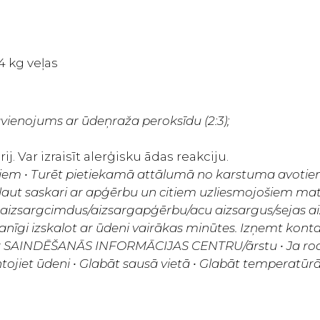
4 kg veļas
avienojums ar ūdeņraža peroksīdu (2:3);
ij. Var izraisīt alerģisku ādas reakciju.
iem • Turēt pietiekamā attālumā no karstuma avotiem
ut saskari ar apģērbu un citiem uzliesmojošiem materi
aizsargcimdus/aizsargapģērbu/acu aizsargus/sejas a
izskalot ar ūdeni vairākas minūtes. Izņemt kontaktlēc
es ar SAINDĒŠANĀS INFORMĀCIJAS CENTRU/ārstu • Ja rod
jiet ūdeni • Glabāt sausā vietā • Glabāt temperatūrā,