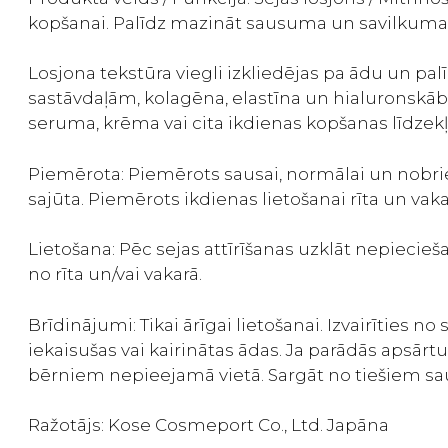
kopšanai. Palīdz mazināt sausuma un savilkuma
Losjona tekstūra viegli izkliedējas pa ādu un pa
sastāvdaļām, kolagēna, elastīna un hialuronsk
seruma, krēma vai cita ikdienas kopšanas līdzekļ
Piemērota: Piemērots sausai, normālai un nobrie
sajūta. Piemērots ikdienas lietošanai rīta un vak
Lietošana: Pēc sejas attīrīšanas uzklāt nepiecie
no rīta un/vai vakarā.
Brīdinājumi: Tikai ārīgai lietošanai. Izvairīties n
iekaisušas vai kairinātas ādas. Ja parādās apsārt
bērniem nepieejamā vietā. Sargāt no tiešiem sau
Ražotājs:
Kose Cosmeport Co., Ltd. Japāna