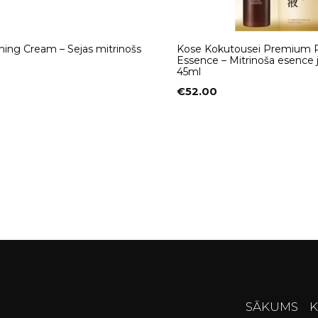
hing Cream – Sejas mitrinošs
Kose Kokutousei Premium P
Essence – Mitrinoša esence j
45ml
€
52.00
SĀKUMS
K