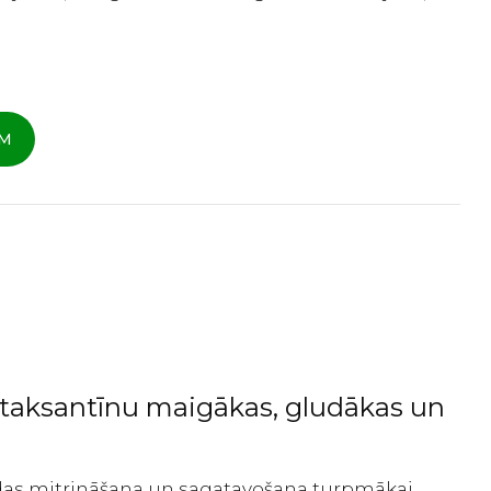
AM
 astaksantīnu maigākas, gludākas un
s ādas mitrināšana un sagatavošana turpmākai