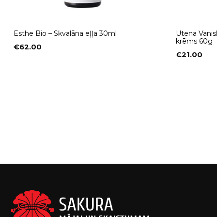
Esthe Bio – Skvalāna eļļa 30ml
Utena Vanis
krēms 60g
€
62.00
€
21.00