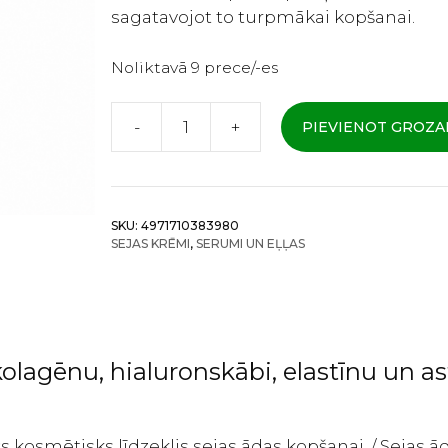
sagatavojot to turpmākai kopšanai.
Noliktavā 9 prece/-es
-
+
PIEVIENOT GROZ
Grace
One
Rich
Moisture
SKU:
4971710383980
Lotion
SEJAS KRĒMI
,
SERUMI UN EĻĻAS
R
-
Ļoti
mitrinošs
sejas
 kolagēnu, hialuronskābi, elastīnu un
losjons
180ml
daudzums
nošs kosmētisks līdzeklis sejas ādas kopšanai. / Seja