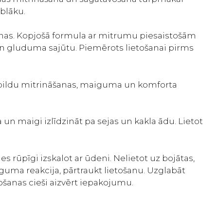
blāku.
īšanas. Kopjošā formula ar mitrumu piesaistošām
n gluduma sajūtu. Piemērots lietošanai pirms
papildu mitrināšanas, maiguma un komforta
un maigi izlīdzināt pa sejas un kakla ādu. Lietot
ies rūpīgi izskalot ar ūdeni. Nelietot uz bojātas,
tīguma reakcija, pārtraukt lietošanu. Uzglabāt
ošanas cieši aizvērt iepakojumu.