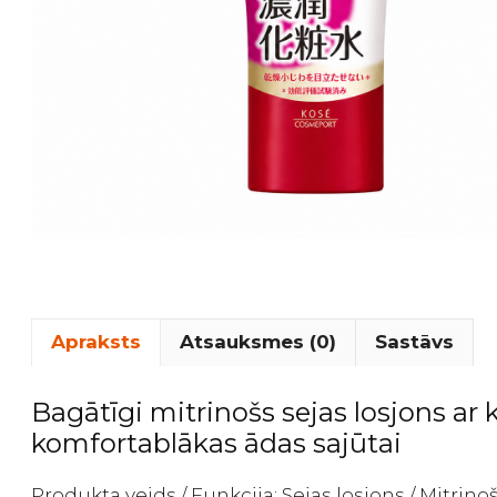
Apraksts
Atsauksmes (0)
Sastāvs
Bagātīgi mitrinošs sejas losjons ar
komfortablākas ādas sajūtai
Produkta veids / Funkcija: Sejas losjons / Mitri