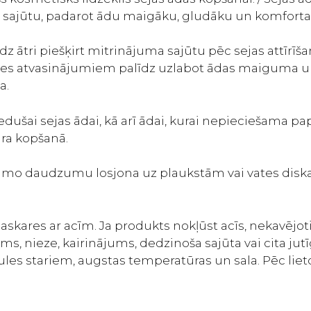
 sajūtu, padarot ādu maigāku, gludāku un komforta
līdz ātri piešķirt mitrinājuma sajūtu pēc sejas attīr
ābes atvasinājumiem palīdz uzlabot ādas maiguma u
a.
dušai sejas ādai, kā arī ādai, kurai nepieciešama 
ara kopšanā.
šamo daudzumu losjona uz plaukstām vai vates diska 
o saskares ar acīm. Ja produkts nokļūst acīs, nekavējot
ums, nieze, kairinājums, dedzinoša sajūta vai cita ju
les stariem, augstas temperatūras un sala. Pēc liet