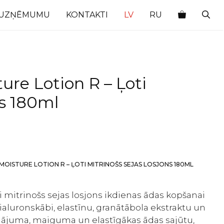
 UZŅĒMUMU
KONTAKTI
LV
RU
ure Lotion R – Ļoti
ns 180ml
MOISTURE LOTION R – ĻOTI MITRINOŠS SEJAS LOSJONS 180ML
i mitrinošs sejas losjons ikdienas ādas kopšanai
ialuronskābi, elastīnu, granātābola ekstraktu un
inājuma, maiguma un elastīgākas ādas sajūtu,