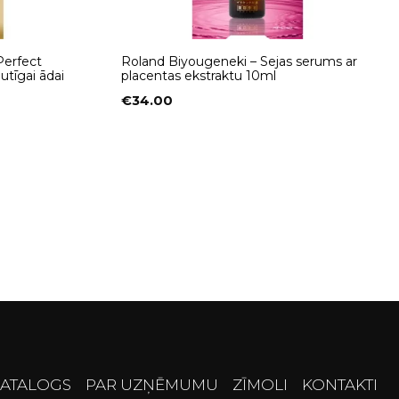
erfect
Roland Biyougeneki – Sejas serums ar
utīgai ādai
placentas ekstraktu 10ml
€
34.00
ATALOGS
PAR UZŅĒMUMU
ZĪMOLI
KONTAKTI