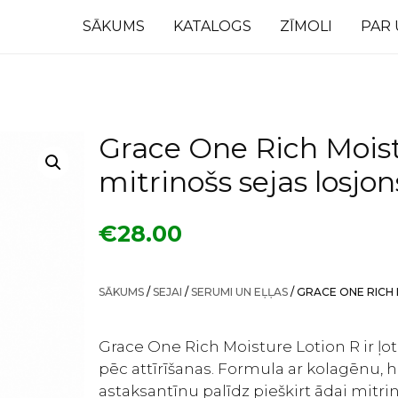
SĀKUMS
KATALOGS
ZĪMOLI
PAR
Grace One Rich Moist
mitrinošs sejas losjo
€
28.00
SĀKUMS
/
SEJAI
/
SERUMI UN EĻĻAS
/ GRACE ONE RICH 
Grace One Rich Moisture Lotion R ir ļot
pēc attīrīšanas. Formula ar kolagēnu, h
astaksantīnu palīdz piešķirt ādai mitr