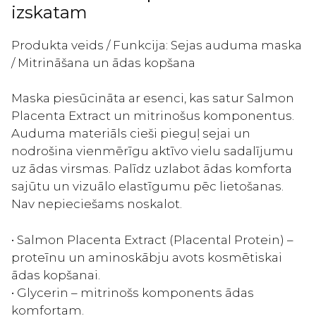
ekstraktiem
izskatam
1gab
daudzums
Produkta veids / Funkcija: Sejas auduma maska
/ Mitrināšana un ādas kopšana
Maska piesūcināta ar esenci, kas satur Salmon
Placenta Extract un mitrinošus komponentus.
Auduma materiāls cieši pieguļ sejai un
nodrošina vienmērīgu aktīvo vielu sadalījumu
uz ādas virsmas. Palīdz uzlabot ādas komforta
sajūtu un vizuālo elastīgumu pēc lietošanas.
Nav nepieciešams noskalot.
• Salmon Placenta Extract (Placental Protein) –
proteīnu un aminoskābju avots kosmētiskai
ādas kopšanai.
• Glycerin – mitrinošs komponents ādas
komfortam.