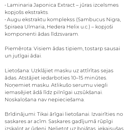
• Laminaria Japonica Extract – jūras izcelsmes
kopjošs ekstrakts.
• Augu ekstraktu komplekss (Sambucus Nigra,
Spiraea Ulmaria, Hedera Helix u.c.) – kopjoši
komponenti ādas līdzsvaram.
Piemērota: Visiem ādas tipiem, tostarp sausai
un jutīgai ādai.
Lietošana: Uzklājiet masku uz attīrītas sejas
ādas. Atstājiet iedarboties 10–15 minūtes.
Noņemiet masku. Atlikušo serumu viegli
iemasējiet ādā līdz pilnīgai uzsūkšanai.
Noskalošana nav nepieciešama.
Brīdinājumi: Tikai ārīgai lietošanai. Izvairīties no
saskares ar acīm. Saskares gadījumā rūpīgi
izskalot ar ūdeni. Nelietot uz bojātas, iekaisušas