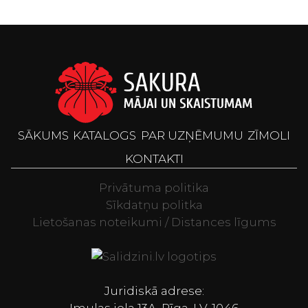
SĀKUMS
KATALOGS
PAR UZŅĒMUMU
ZĪMOLI
KONTAKTI
Privātuma politika
Sīkdatņu politka
Lietošanas noteikumi / Distances līgums
Televizori, Spor
Juridiskā adrese: