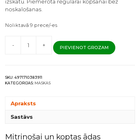
izskatu. Piemērota regulārai kopšanai bez
noskalošanas.
Noliktavā 9 prece/-es
-
+
PIEVIENOT GROZAM
Kose
Clear
Turn
–
SKU:
4971710383911
Auduma
KATEGORIJAS:
MASKAS
maska
ar
lašu
Apraksts
placentas
Sastāvs
ekstraktu
un
augu
Mitrinošai un koptas ādas