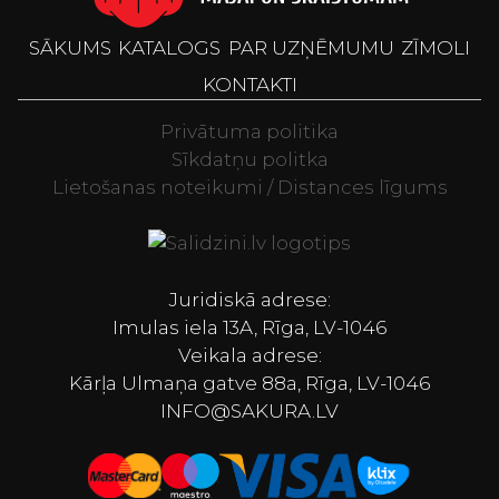
SĀKUMS
KATALOGS
PAR UZŅĒMUMU
ZĪMOLI
KONTAKTI
Privātuma politika
Sīkdatņu politka
Lietošanas noteikumi / Distances līgums
Televizori, Spor
Juridiskā adrese:
Imulas iela 13A, Rīga, LV-1046
Veikala adrese:
Kārļa Ulmaņa gatve 88a, Rīga, LV-1046
INFO@SAKURA.LV