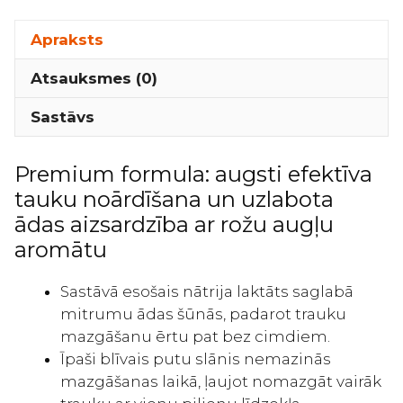
–
Koncentrēts
Apraksts
trauku
Atsauksmes (0)
mazgāšanas
līdzeklis
Sastāvs
ar
roku
Premium formula: augsti efektīva
aizsardzības
tauku noārdīšana un uzlabota
efektu
240ml
ādas aizsardzība ar rožu augļu
daudzums
aromātu
Sastāvā esošais nātrija laktāts saglabā
mitrumu ādas šūnās, padarot trauku
mazgāšanu ērtu pat bez cimdiem.
Īpaši blīvais putu slānis nemazinās
mazgāšanas laikā, ļaujot nomazgāt vairāk