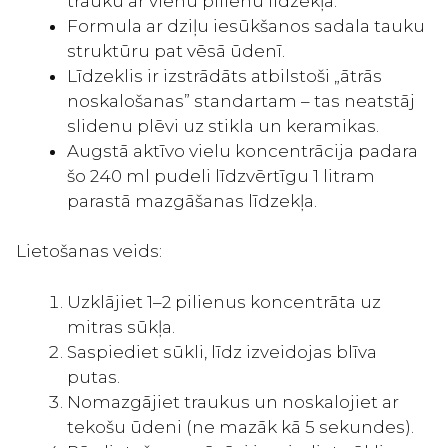
trauku ar vienu pilienu līdzekļa.
Formula ar dziļu iesūkšanos sadala tauku
struktūru pat vēsā ūdenī.
Līdzeklis ir izstrādāts atbilstoši „ātrās
noskalošanas” standartam – tas neatstāj
slidenu plēvi uz stikla un keramikas.
Augstā aktīvo vielu koncentrācija padara
šo 240 ml pudeli līdzvērtīgu 1 litram
parastā mazgāšanas līdzekļa.
Lietošanas veids:
Uzklājiet 1–2 pilienus koncentrāta uz
mitras sūkļa.
Saspiediet sūkli, līdz izveidojas blīva
putas.
Nomazgājiet traukus un noskalojiet ar
tekošu ūdeni (ne mazāk kā 5 sekundes).