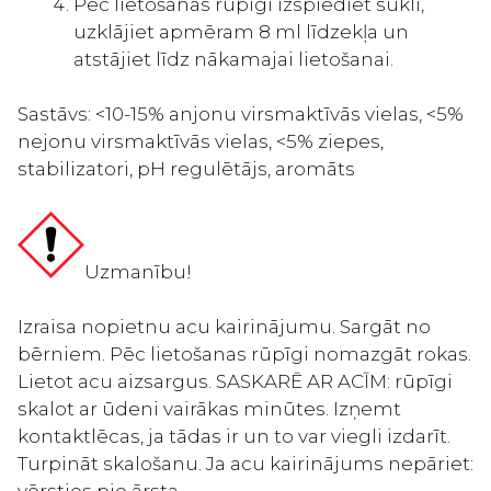
Pēc lietošanas rūpīgi izspiediet sūkli,
uzklājiet apmēram 8 ml līdzekļa un
atstājiet līdz nākamajai lietošanai.
Sastāvs: <10-15% anjonu virsmaktīvās vielas, <5%
nejonu virsmaktīvās vielas, <5% ziepes,
stabilizatori, pH regulētājs, aromāts
Uzmanību!
Izraisa nopietnu acu kairinājumu. Sargāt no
bērniem. Pēc lietošanas rūpīgi nomazgāt rokas.
Lietot acu aizsargus. SASKARĒ AR ACĪM: rūpīgi
skalot ar ūdeni vairākas minūtes. Izņemt
kontaktlēcas, ja tādas ir un to var viegli izdarīt.
Turpināt skalošanu. Ja acu kairinājums nepāriet: