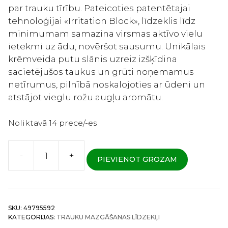
par trauku tīrību. Pateicoties patentētajai
tehnoloģijai «Irritation Block», līdzeklis līdz
minimumam samazina virsmas aktīvo vielu
ietekmi uz ādu, novēršot sausumu. Unikālais
krēmveida putu slānis uzreiz izšķīdina
sacietējušos taukus un grūti noņemamus
netīrumus, pilnībā noskalojoties ar ūdeni un
atstājot vieglu rožu augļu aromātu.
Noliktavā 14 prece/-es
-
+
PIEVIENOT GROZAM
Lion
Charmy
Awa
no
SKU:
49795592
Chikara
KATEGORIJAS:
TRAUKU MAZGĀŠANAS LĪDZEKĻI
Premium