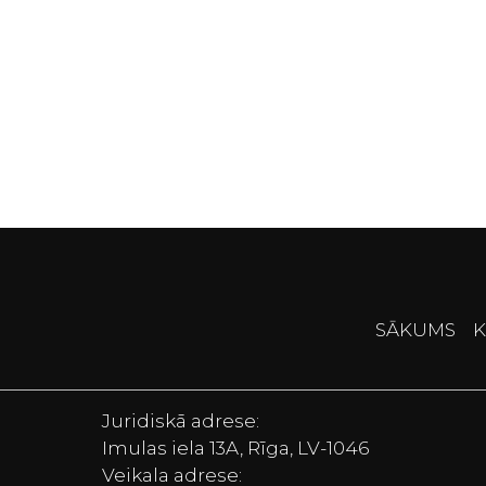
SĀKUMS
K
Juridiskā adrese:
Imulas iela 13A, Rīga, LV-1046
Veikala adrese: