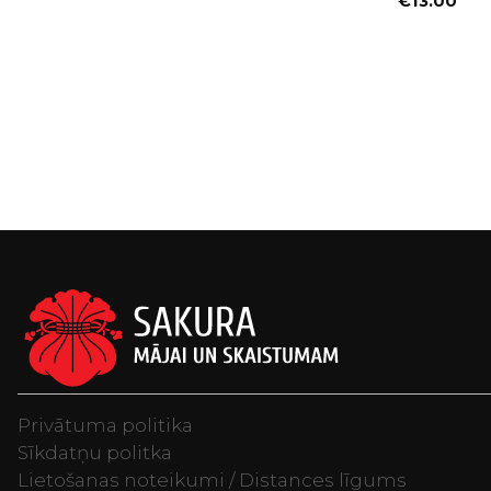
€
13.00
Privātuma politika
Sīkdatņu politka
Lietošanas noteikumi / Distances līgums