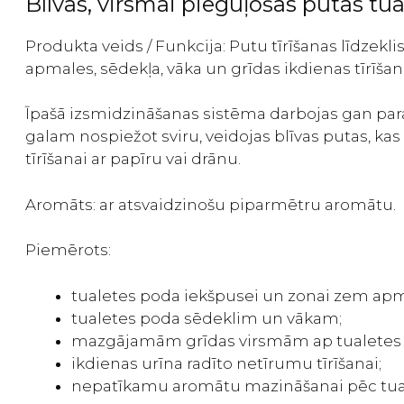
Blīvas, virsmai pieguļošas putas tu
Produkta veids / Funkcija: Putu tīrīšanas līdze
apmales, sēdekļa, vāka un grīdas ikdienas tīrīš
Īpašā izsmidzināšanas sistēma darbojas gan paras
galam nospiežot sviru, veidojas blīvas putas, kas 
tīrīšanai ar papīru vai drānu.
Aromāts: ar atsvaidzinošu piparmētru aromātu.
Piemērots:
tualetes poda iekšpusei un zonai zem apm
tualetes poda sēdeklim un vākam;
mazgājamām grīdas virsmām ap tualetes
ikdienas urīna radīto netīrumu tīrīšanai;
nepatīkamu aromātu mazināšanai pēc tual