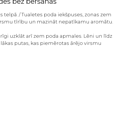
ndēs bez beršanas
 telpā. / Tualetes poda iekšpuses, zonas zem
 virsmu tīrību un mazināt nepatīkamu aromātu.
rīgi uzklāt arī zem poda apmales. Lēni un līdz
ieglākas putas, kas piemērotas ārējo virsmu