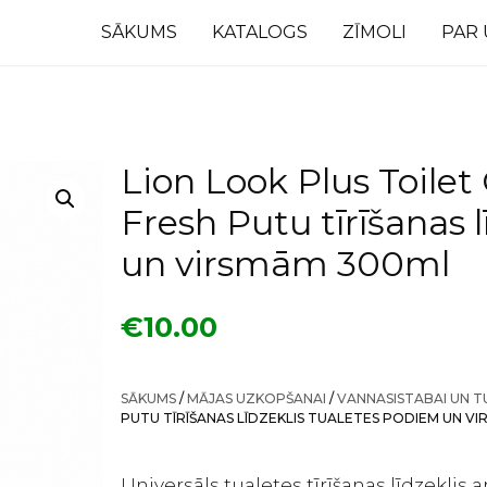
SĀKUMS
KATALOGS
ZĪMOLI
PAR
Lion Look Plus Toilet
Fresh Putu tīrīšanas 
un virsmām 300ml
€
10.00
SĀKUMS
/
MĀJAS UZKOPŠANAI
/
VANNASISTABAI UN T
PUTU TĪRĪŠANAS LĪDZEKLIS TUALETES PODIEM UN V
Universāls tualetes tīrīšanas līdzeklis