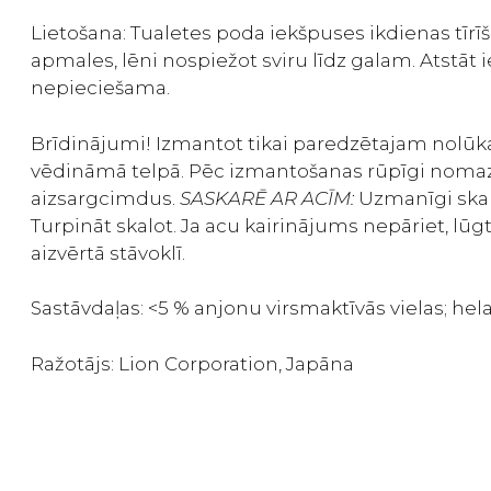
Lietošana: Tualetes poda iekšpuses ikdienas tīrī
apmales, lēni nospiežot sviru līdz galam. Atstāt
nepieciešama.
Brīdinājumi! Izmantot tikai paredzētajam nolūk
vēdināmā telpā. Pēc izmantošanas rūpīgi nomazgāt
aizsargcimdus.
SASKARĒ AR ACĪM:
Uzmanīgi skalo
Turpināt skalot. Ja acu kairinājums nepāriet, lūg
aizvērtā stāvoklī.
Sastāvdaļas: <5 % anjonu virsmaktīvās vielas; helat
Ražotājs:
Lion Corporation, Japāna