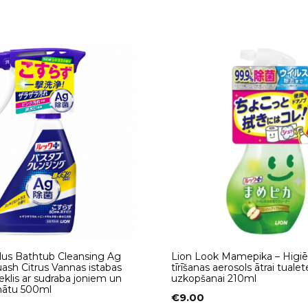
lus Bathtub Cleansing Ag
Lion Look Mamepika – Higiē
ash Citrus Vannas istabas
tīrīšanas aerosols ātrai tualet
zeklis ar sudraba joniem un
uzkopšanai 210ml
mātu 500ml
€
9.00