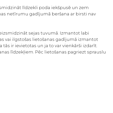
izsmidzināt līdzekli poda iekšpusē un zem
enas netīrumu gadījumā beršana ar birsti nav
izsmidzināt sejas tuvumā. Izmantot labi
as vai ilgstošas lietošanas gadījumā izmantot
s ir ievietotas un ja to var vienkārši izdarīt.
šanas līdzekļiem. Pēc lietošanas pagriezt sprauslu