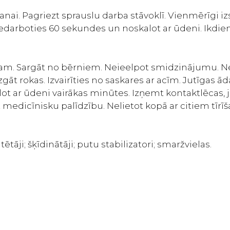
šanai. Pagriezt sprauslu darba stāvoklī. Vienmērīgi 
 iedarboties 60 sekundes un noskalot ar ūdeni. Ikdi
am. Sargāt no bērniem. Neieelpot smidzinājumu. Ne
 rokas. Izvairīties no saskares ar acīm. Jutīgas ād
t ar ūdeni vairākas minūtes. Izņemt kontaktlēcas, ja tā
t medicīnisku palīdzību. Nelietot kopā ar citiem tīrī
ētāji; šķīdinātāji; putu stabilizatori; smaržvielas.