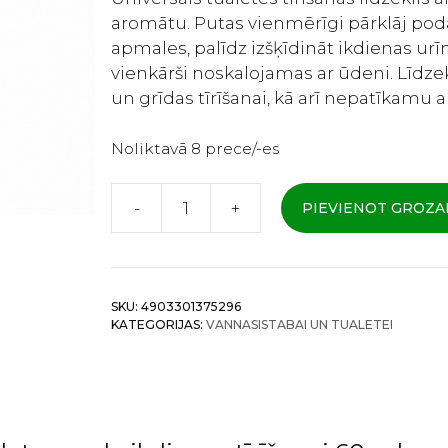
aromātu. Putas vienmērīgi pārklāj pod
apmales, palīdz izšķīdināt ikdienas u
vienkārši noskalojamas ar ūdeni. Līdzek
un grīdas tīrīšanai, kā arī nepatīkamu
Noliktavā 8 prece/-es
-
+
PIEVIENOT GROZ
Lion
Look
Plus
Toilet
SKU:
4903301375296
Cleansing
KATEGORIJAS:
VANNASISTABAI UN TUALETEI
Lool
Minty
Fresh
Putu
tīrīšanas