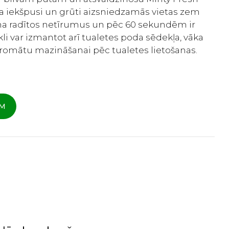
a iekšpusi un grūti aizsniedzamās vietas zem
rīna radītos netīrumus un pēc 60 sekundēm ir
li var izmantot arī tualetes poda sēdekļa, vāka
 aromātu mazināšanai pēc tualetes lietošanas.
AM