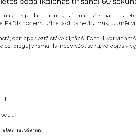
aletes poda ikdienas tīrīšanai 60 seku
līdzeklis
tualetes
klis tualetes podam un mazgājamām virsmām tualetes
podiem
ana. Palīdz noņemt urīna radītos netīrumus, uzturēt
un
virsmām
tā, gan apgrieztā stāvoklī, tādēļ līdzekli var vienmē
300ml
cieši pieguļ virsmai. Īsi nospiežot sviru, veidojas v
daudzums
ales;
 podu;
etes lietošanas.