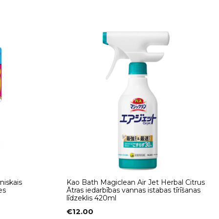
niskais
Kao Bath Magiclean Air Jet Herbal Citrus
es
Ātras iedarbības vannas istabas tīrīšanas
līdzeklis 420ml
€
12.00