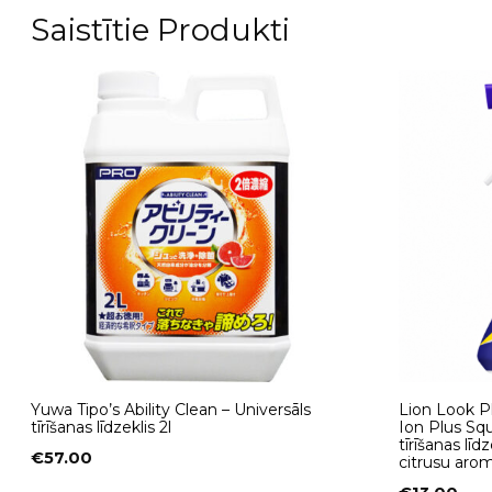
Saistītie Produkti
Yuwa Tipo’s Ability Clean – Universāls
Lion Look P
tīrīšanas līdzeklis 2l
Ion Plus Squ
tīrīšanas līd
€
57.00
citrusu aro