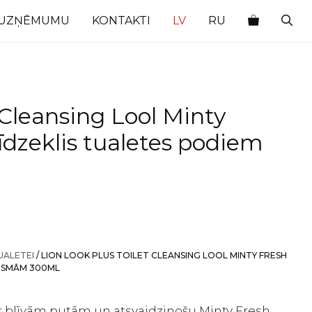
 UZŅĒMUMU
KONTAKTI
LV
RU
 Cleansing Lool Minty
līdzeklis tualetes podiem
UALETEI
/ LION LOOK PLUS TOILET CLEANSING LOOL MINTY FRESH
IRSMĀM 300ML
 ar blīvām putām un atsvaidzinošu Minty Fresh