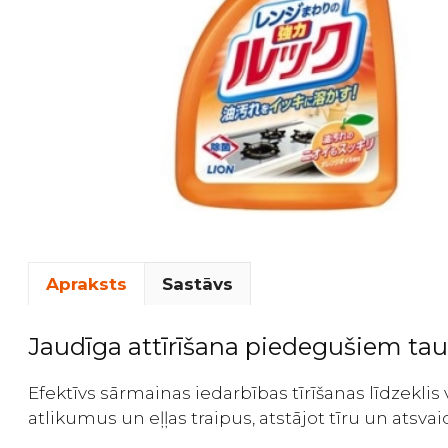
Apraksts
Sastāvs
Jaudīga attīrīšana piedegušiem ta
Efektīvs sārmainas iedarbības tīrīšanas līdzekl
atlikumus un eļļas traipus, atstājot tīru un atsva