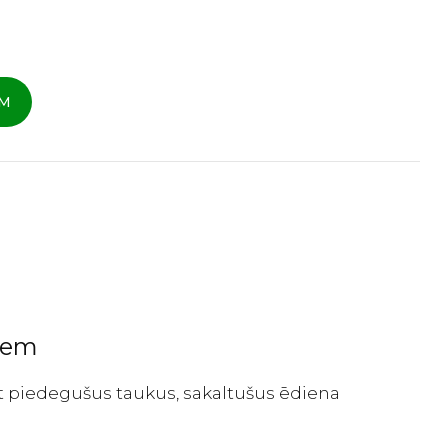
AM
miem
mt piedegušus taukus, sakaltušus ēdiena