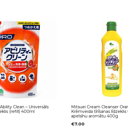
Ability Clean – Universāls
Mitsuei Cream Cleanser Ora
eklis (refill) 400ml
Krēmveida tīrīšanas līdzeklis 
apelsīnu aromātu 400g
€
7.00