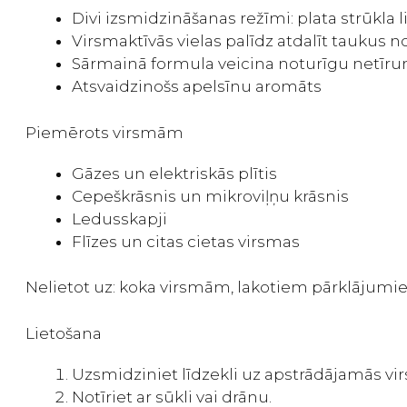
Divi izsmidzināšanas režīmi: plata strūkl
Virsmaktīvās vielas palīdz atdalīt taukus n
Sārmainā formula veicina noturīgu netīr
Atsvaidzinošs apelsīnu aromāts
Piemērots virsmām
Gāzes un elektriskās plītis
Cepeškrāsnis un mikroviļņu krāsnis
Ledusskapji
Flīzes un citas cietas virsmas
Nelietot uz: koka virsmām, lakotiem pārklājumi
Lietošana
Uzsmidziniet līdzekli uz apstrādājamās vi
Notīriet ar sūkli vai drānu.