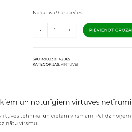
Noliktavā 9 prece/-es
-
+
PIEVIENOT GROZ
Lion
–
Cepeškrāsns
un
SKU:
4903301142065
plīts
KATEGORIJAS:
VIRTUVEI
virsmu
tīrīšanas
līdzeklis
400ml
daudzums
ukiem un noturīgiem virtuves netīru
is virtuves tehnikai un cietām virsmām. Palīdz noņe
idzinātu virsmu.