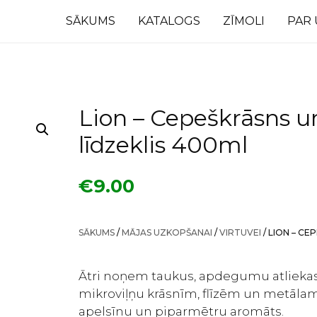
SĀKUMS
KATALOGS
ZĪMOLI
PAR
Lion – Cepeškrāsns un
līdzeklis 400ml
€
9.00
SĀKUMS
/
MĀJAS UZKOPŠANAI
/
VIRTUVEI
/ LION – CE
Ātri noņem taukus, apdegumu atliekas
mikroviļņu krāsnīm, flīzēm un metālam
apelsīnu un piparmētru aromāts.