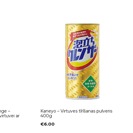
nge –
Kaneyo – Virtuves tīrīšanas pulveris
virtuvei ar
400g
€
6.00