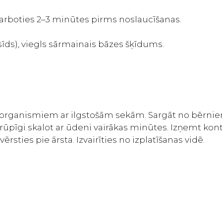
iedarboties 2–3 minūtes pirms noslaucīšanas.
sīds), viegls sārmainais bāzes šķīdums.
 organismiem ar ilgstošām sekām. Sargāt no bērniem
īgi skalot ar ūdeni vairākas minūtes. Izņemt kontaktl
rsties pie ārsta. Izvairīties no izplatīšanas vidē.