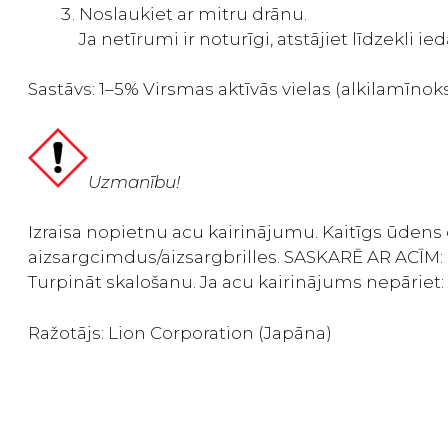
Noslaukiet ar mitru drānu.
Ja netīrumi ir noturīgi, atstājiet līdzekli 
Sastāvs: 1–5% Virsmas aktīvās vielas (alkilamīnok
Uzmanību!
Izraisa nopietnu acu kairinājumu. Kaitīgs ūdens
aizsargcimdus/aizsargbrilles. SASKARĒ AR ACĪM: rūp
Turpināt skalošanu. Ja acu kairinājums nepāriet: vē
Ražotājs: Lion Corporation (Japāna)