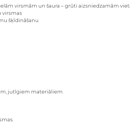
a lielām virsmām un šaura – grūti aizsniedzamām vi
o virsmas
umu šķīdināšanu
em, jutīgiem materiāliem.
rsmas.