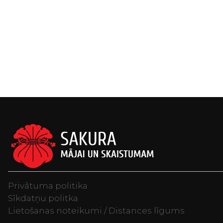
Privātuma politika
Sīkdatņu politka
Lietošanas noteikumi / Distances līgums