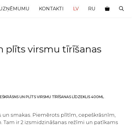
 UZŅĒMUMU
KONTAKTI
LV
RU
 plīts virsmu tīrīšanas
PEŠKRĀSNS UN PLĪTS VIRSMU TĪRĪŠANAS LĪDZEKLIS 400ML
 un smakas. Piemērots plītīm, cepeškrāsnīm,
. Tam ir 2 izsmidzināšanas režīmi un patīkams