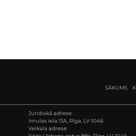
SĀKUMS
K
Juridiskā adrese:
Imulas iela 13A, Rīga, LV-1046
Veikala adrese: