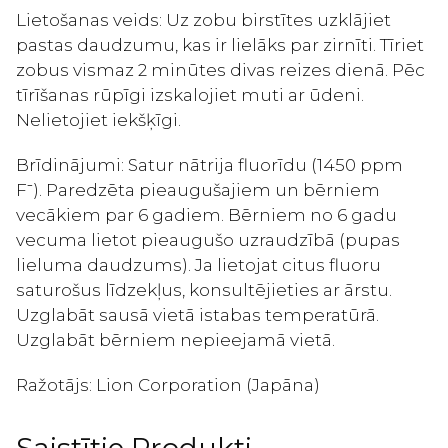
Lietošanas veids: Uz zobu birstītes uzklājiet
pastas daudzumu, kas ir lielāks par zirnīti. Tīriet
zobus vismaz 2 minūtes divas reizes dienā. Pēc
tīrīšanas rūpīgi izskalojiet muti ar ūdeni.
Nelietojiet iekšķīgi.
Brīdinājumi: Satur nātrija fluorīdu (1450 ppm
F⁻). Paredzēta pieaugušajiem un bērniem
vecākiem par 6 gadiem. Bērniem no 6 gadu
vecuma lietot pieaugušo uzraudzībā (pupas
lieluma daudzums). Ja lietojat citus fluoru
saturošus līdzekļus, konsultējieties ar ārstu.
Uzglabāt sausā vietā istabas temperatūrā.
Uzglabāt bērniem nepieejamā vietā.
Ražotājs: Lion Corporation (Japāna)
Saistītie Produkti