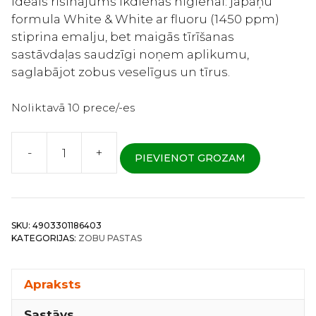
Ideāls risinājums ikdienas higiēnai: japāņu
formula White & White ar fluoru (1450 ppm)
stiprina emalju, bet maigās tīrīšanas
sastāvdaļas saudzīgi noņem aplikumu,
saglabājot zobus veselīgus un tīrus.
Noliktavā 10 prece/-es
-
+
PIEVIENOT GROZAM
Lion
White
&
White
SKU:
4903301186403
–
KATEGORIJAS:
ZOBU PASTAS
Zobu
pasta
maigai
Apraksts
tīrīšanai
Sastāvs