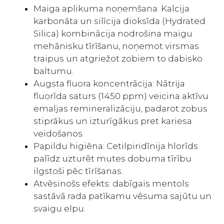
Maiga aplikuma noņemšana: Kalcija
karbonāta un silīcija dioksīda (Hydrated
Silica) kombinācija nodrošina maigu
mehānisku tīrīšanu, noņemot virsmas
traipus un atgriežot zobiem to dabisko
baltumu.
Augsta fluora koncentrācija: Nātrija
fluorīda saturs (1450 ppm) veicina aktīvu
emaljas remineralizāciju, padarot zobus
stiprākus un izturīgākus pret kariesa
veidošanos.
Papildu higiēna: Cetilpiridīnija hlorīds
palīdz uzturēt mutes dobuma tīrību
ilgstoši pēc tīrīšanas.
Atvēsinošs efekts: dabīgais mentols
sastāvā rada patīkamu vēsuma sajūtu un
svaigu elpu.