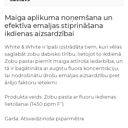
un
emaljas
stiprināšanai
Maiga aplikuma noņemšana un
150g
efektīva emaljas stiprināšana
daudzums
ikdienas aizsardzībai
White & White ir īpaši izstrādāta tiem, kuri vēlas
saglabāt zobu dabisko tīrību, lietojot to ikdienā.
Zobu pastai piemīt maiga attīroša iedarbība, un
tā ir bagātināta ar augstu fluora koncentrāciju,
lai nodrošinātu drošu emaljas aizsardzību pret
ārējo faktoru ietekmi.
Produkta veids: Zobu pasta ar fluoru ikdienas
lietošanai (1450 ppm F⁻).
Garša: Atsvaidzinoša piparmētra.