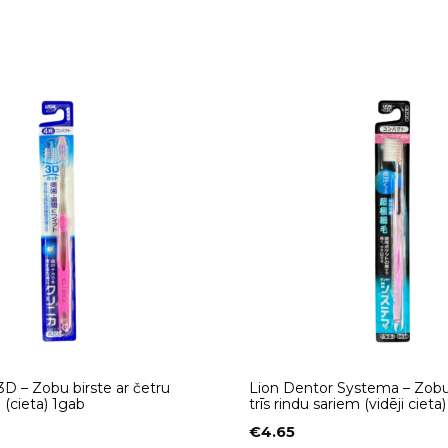
 3D – Zobu birste ar četru
Lion Dentor Systema – Zobu 
 (cieta) 1gab
trīs rindu sariem (vidēji cieta
€
4.65