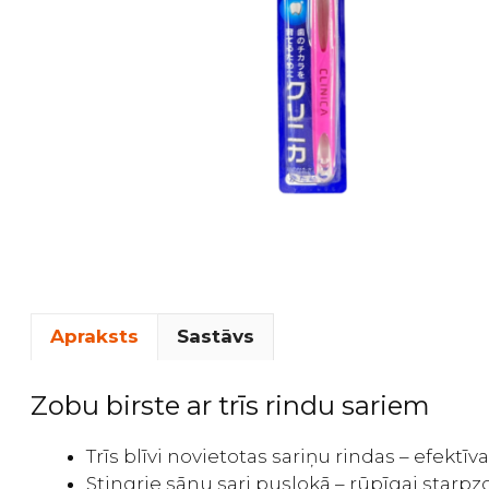
Apraksts
Sastāvs
Zobu birste ar trīs rindu sariem
Trīs blīvi novietotas sariņu rindas – efektīvai
Stingrie sānu sari puslokā – rūpīgai starpzo