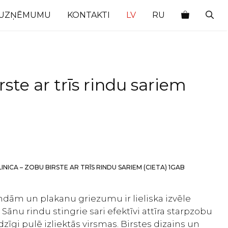
 UZŅĒMUMU
KONTAKTI
LV
RU
rste ar trīs rindu sariem
LINICA – ZOBU BIRSTE AR TRĪS RINDU SARIEM (CIETA) 1GAB
rindām un plakanu griezumu ir lieliska izvēle
Sānu rindu stingrie sari efektīvi attīra starpzobu
udzīgi pulē izliektās virsmas. Birstes dizains un