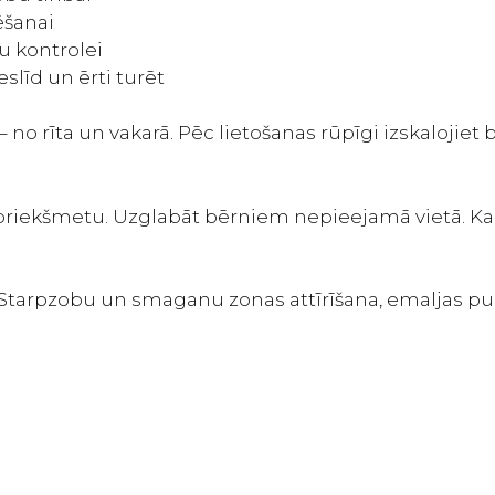
ēšanai
u kontrolei
līd un ērti turēt
 no rīta un vakarā. Pēc lietošanas rūpīgi izskalojiet 
mu priekšmetu. Uzglabāt bērniem nepieejamā vietā. K
/ Starpzobu un smaganu zonas attīrīšana, emaljas p