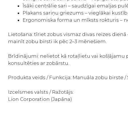
Īsāki centrālie sari – saudzīgai emaljas pul
Plakans sariņu griezums – vieglākai kustīb
Ergonomiska forma un mīksts rokturis – nes
Lietošana: tīriet zobus vismaz divas reizes dienā –
mainīt zobu birsti ik pēc 2–3 mēnešiem.
Brīdinājumi: nelietot kā rotaļlietu vai košļāja
konsultēties ar zobārstu.
Produkta veids / Funkcija: Manuāla zobu birste 
Izcelsmes valsts / Ražotājs:
Lion Corporation (Japāna)