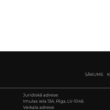
SĀKUMS
K
Juridiskā adrese:
Imulas iela 13A, Rīga, LV-1046
Veikala adrese: