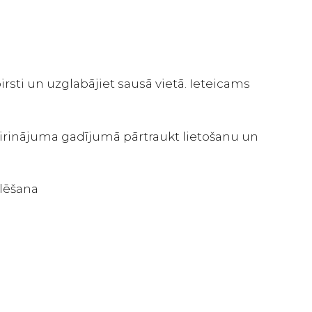
birsti un uzglabājiet sausā vietā. Ieteicams
airinājuma gadījumā pārtraukt lietošanu un
ulēšana