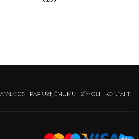
€
2.95
ATALOGS
PAR UZŅĒMUMU
ZĪMOLI
KONTAKTI