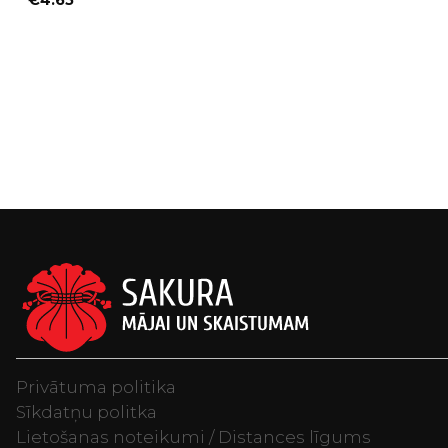
€
4.65
Privātuma politika
Sīkdatņu politka
Lietošanas noteikumi / Distances līgums