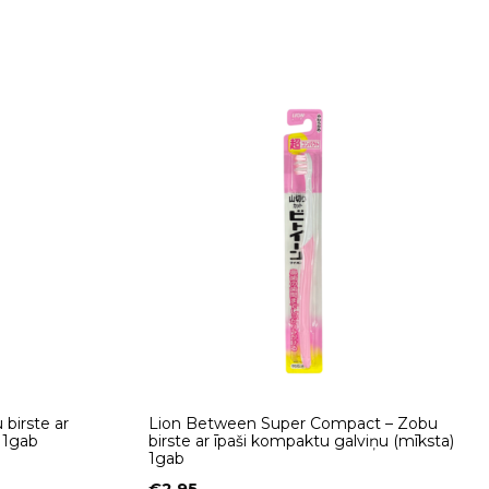
birste ar
Lion Between Super Compact – Zobu
) 1gab
birste ar īpaši kompaktu galviņu (mīksta)
1gab