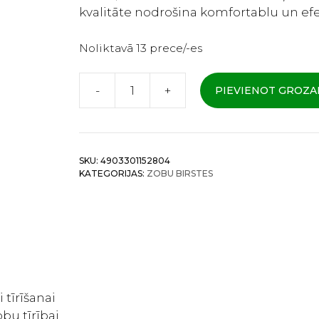
kvalitāte nodrošina komfortablu un efe
Noliktavā 13 prece/-es
-
+
PIEVIENOT GROZ
Lion
Clinica
-
Zobu
SKU:
4903301152804
birste
KATEGORIJAS:
ZOBU BIRSTES
ar
trīs
rindu
sariem
(cieta)
1gab
daudzums
 tīrīšanai
bu tīrībai