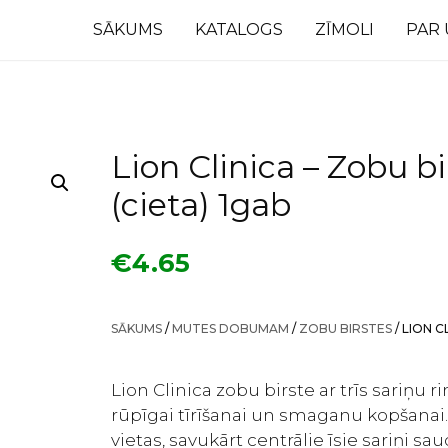
SĀKUMS
KATALOGS
ZĪMOLI
PAR
Lion Clinica – Zobu bi
(cieta) 1gab
€
4.65
SĀKUMS
/
MUTES DOBUMAM
/
ZOBU BIRSTES
/ LION C
Lion Clinica zobu birste ar trīs sariņu 
rūpīgai tīrīšanai un smaganu kopšanai. 
vietas, savukārt centrālie īsie sariņi sa