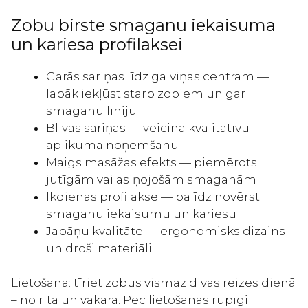
profilaksei
(mīksta)
Zobu birste smaganu iekaisuma
1gab
un kariesa profilaksei
daudzums
Garās sariņas līdz galviņas centram —
labāk iekļūst starp zobiem un gar
smaganu līniju
Blīvas sariņas — veicina kvalitatīvu
aplikuma noņemšanu
Maigs masāžas efekts — piemērots
jutīgām vai asiņojošām smaganām
Ikdienas profilakse — palīdz novērst
smaganu iekaisumu un kariesu
Japāņu kvalitāte — ergonomisks dizains
un droši materiāli
Lietošana: tīriet zobus vismaz divas reizes dienā
– no rīta un vakarā. Pēc lietošanas rūpīgi