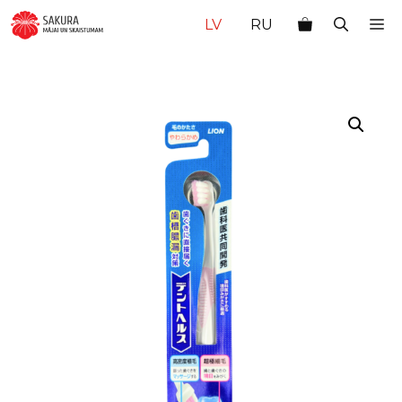
Doties
M
LV
RU
uz
saturu