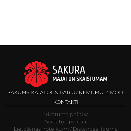
SĀKUMS
KATALOGS
PAR UZŅĒMUMU
ZĪMOLI
KONTAKTI
Privātuma politika
Sīkdatņu politka
Lietošanas noteikumi / Distances līgums