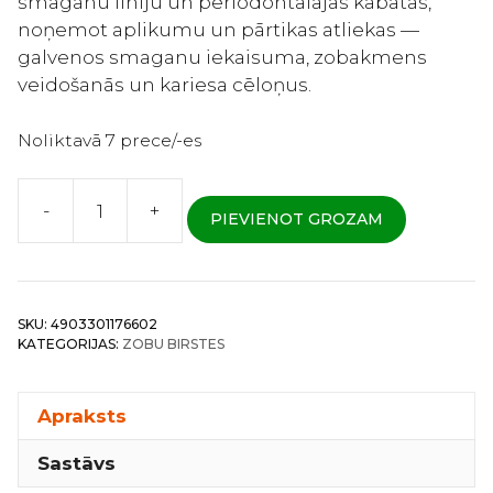
smaganu līniju un periodontālajās kabatās,
noņemot aplikumu un pārtikas atliekas —
galvenos smaganu iekaisuma, zobakmens
veidošanās un kariesa cēloņus.
Noliktavā 7 prece/-es
-
+
PIEVIENOT GROZAM
Lion
Dentor
Health
-
SKU:
4903301176602
Zobu
KATEGORIJAS:
ZOBU BIRSTES
birste
smaganu
un
Apraksts
zobu
Sastāvs
slimību