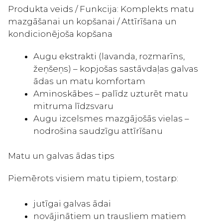
Produkta veids / Funkcija: Komplekts matu
mazgāšanai un kopšanai / Attīrīšana un
kondicionējoša kopšana
Augu ekstrakti (lavanda, rozmarīns,
žeņšeņs) – kopjošas sastāvdaļas galvas
ādas un matu komfortam
Aminoskābes – palīdz uzturēt matu
mitruma līdzsvaru
Augu izcelsmes mazgājošās vielas –
nodrošina saudzīgu attīrīšanu
Matu un galvas ādas tips
Piemērots visiem matu tipiem, tostarp:
jutīgai galvas ādai
novājinātiem un trausliem matiem