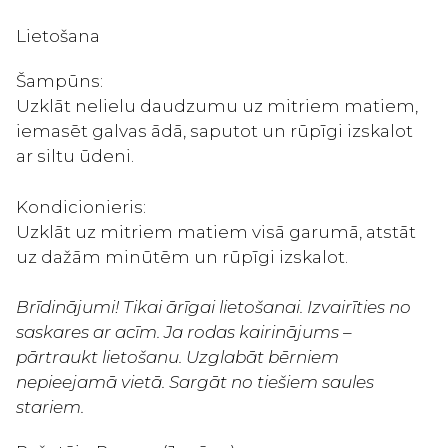
Lietošana
Šampūns:
Uzklāt nelielu daudzumu uz mitriem matiem,
iemasēt galvas ādā, saputot un rūpīgi izskalot
ar siltu ūdeni.
Kondicionieris:
Uzklāt uz mitriem matiem visā garumā, atstāt
uz dažām minūtēm un rūpīgi izskalot.
Brīdinājumi! Tikai ārīgai lietošanai. Izvairīties no
saskares ar acīm. Ja rodas kairinājums –
pārtraukt lietošanu. Uzglabāt bērniem
nepieejamā vietā. Sargāt no tiešiem saules
stariem.