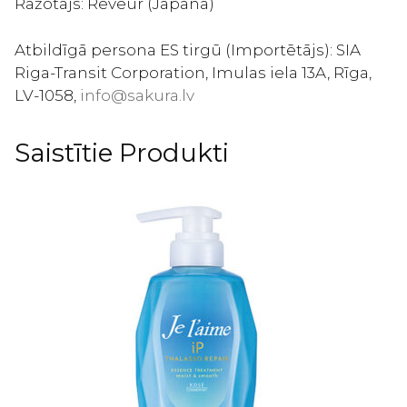
Ražotājs: Reveur (Japāna)
Atbildīgā persona ES tirgū (Importētājs): SIA
Riga-Transit Corporation, Imulas iela 13A, Rīga,
LV-1058,
info@sakura.lv
Saistītie Produkti