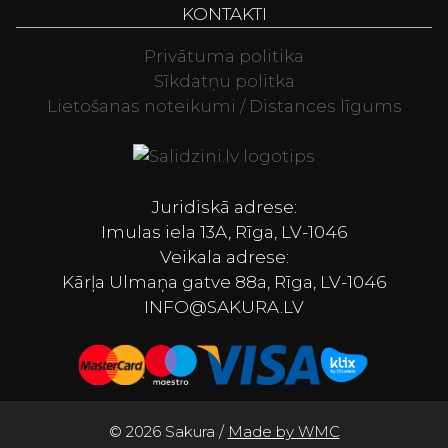
KONTAKTI
Privātuma politika
Sīkdatņu politka
Lietošanas noteikumi / Distances līgums
Televizori, Spor
Juridiskā adrese:
Imulas iela 13A, Rīga, LV-1046
Veikala adrese:
Kārļa Ulmaņa gatve 88a, Rīga, LV-1046
INFO@SAKURA.LV
© 2026 Sakura /
Made by WMC