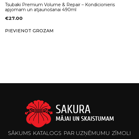
Tsubaki Premium Volume & Repair – Kondicionieris
apjomam un atjaunošanai 490ml
€
27.00
PIEVIENOT GROZAM
SĀKUMS
KATALOGS
PAR UZŅĒMUMU
ZĪMOLI