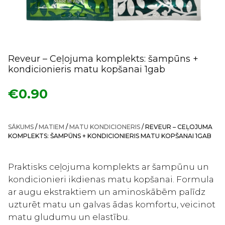
Reveur – Ceļojuma komplekts: šampūns +
kondicionieris matu kopšanai 1gab
€
0.90
SĀKUMS
/
MATIEM
/
MATU KONDICIONERIS
/ REVEUR – CEĻOJUMA
KOMPLEKTS: ŠAMPŪNS + KONDICIONIERIS MATU KOPŠANAI 1GAB
Praktisks ceļojuma komplekts ar šampūnu un
kondicionieri ikdienas matu kopšanai. Formula
ar augu ekstraktiem un aminoskābēm palīdz
uzturēt matu un galvas ādas komfortu, veicinot
matu gludumu un elastību.