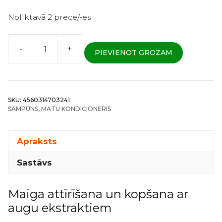
Noliktavā 2 prece/-es
-
+
PIEVIENOT GROZAM
Reveur
-
Ceļojuma
komplekts:
SKU:
4560314703241
šampūns
ŠAMPŪNS
,
MATU KONDICIONERIS
+
kondicionieris
matu
Apraksts
kopšanai
Sastāvs
1gab
daudzums
Maiga attīrīšana un kopšana ar
augu ekstraktiem