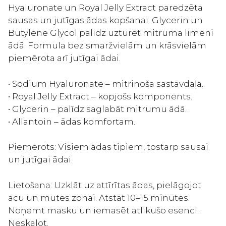
Hyaluronate un Royal Jelly Extract paredzēta
sausas un jutīgas ādas kopšanai. Glycerin un
Butylene Glycol palīdz uzturēt mitruma līmeni
ādā. Formula bez smaržvielām un krāsvielām
piemērota arī jutīgai ādai.
• Sodium Hyaluronate – mitrinoša sastāvdaļa.
• Royal Jelly Extract – kopjošs komponents.
• Glycerin – palīdz saglabāt mitrumu ādā.
• Allantoin – ādas komfortam.
Piemērots: Visiem ādas tipiem, tostarp sausai
un jutīgai ādai.
Lietošana: Uzklāt uz attīrītas ādas, pielāgojot
acu un mutes zonai. Atstāt 10–15 minūtes.
Noņemt masku un iemasēt atlikušo esenci.
Neskalot.