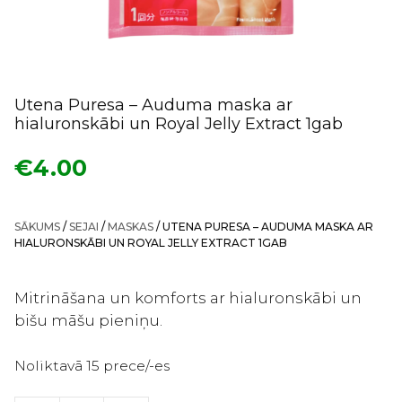
Utena Puresa – Auduma maska ar
hialuronskābi un Royal Jelly Extract 1gab
€
4.00
SĀKUMS
/
SEJAI
/
MASKAS
/ UTENA PURESA – AUDUMA MASKA AR
HIALURONSKĀBI UN ROYAL JELLY EXTRACT 1GAB
Mitrināšana un komforts ar hialuronskābi un
bišu māšu pieniņu.
Noliktavā 15 prece/-es