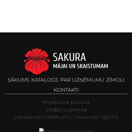
SĀKUMS
KATALOGS
PAR UZŅĒMUMU
ZĪMOLI
KONTAKTI
Privātuma politika
Sīkdatņu politka
Lietošanas noteikumi / Distances līgums
Televizori, Spor