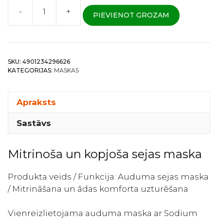
-
+
PIEVIENOT GROZAM
Utena
Puresa
–
Auduma
SKU:
4901234296626
maska
KATEGORIJAS:
MASKAS
ar
hialuronskābi
un
Apraksts
Royal
Sastāvs
Jelly
Extract
1gab
Mitrinoša un kopjoša sejas maska
daudzums
Produkta veids / Funkcija: Auduma sejas maska
/ Mitrināšana un ādas komforta uzturēšana
Vienreizlietojama auduma maska ar Sodium