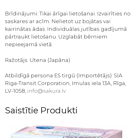
Brīdinājumi: Tikai ārīgai lietošanai. Izvairīties no
saskares ar acīm. Nelietot uz bojātas vai
kairinātas ādas. Individuālas jutības gadījumā
pārtraukt lietošanu. Uzglabāt bērniem
nepieejamā vietā.
Ražotājs: Utena (Japāna)
Atbildīgā persona ES tirgū (Importētājs): SIA
Riga-Transit Corporation, Imulas iela 13A, Rīga,
LV-1058,
info@sakura.lv
Saistītie Produkti