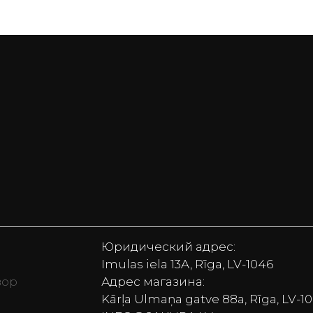
Юридический адрес:
Imulas iela 13A, Rīga, LV-1046
вор
Адрес магазина:
Kārļa Ulmaņa gatve 88a, Rīga, LV-1