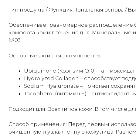
Тип продукта / Функция: Тональная основа / 
Обеспечивает равномерное распределение б
комфорта кожи в течение дня. Минеральные и
№03
Основные активные компоненты
Ubiquinone (Коэнзим Q10) – антиоксида
Hydrolyzed Collagen – способствует по
Sodium Hyaluronate – помогает сохранят
Tocopherol (витамин E) – антиоксидантн
Подходит для: Всех типов кожи, В том числе д
Способ применения: Перед первым использов
очищенную и увлажнённую кожу лица. Равном