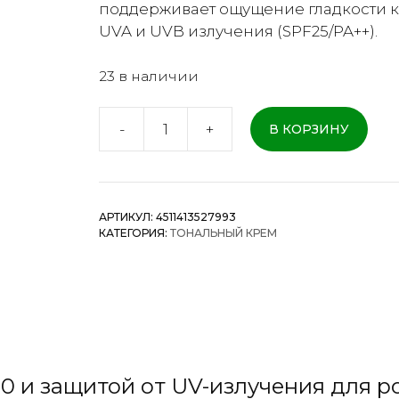
поддерживает ощущение гладкости к
UVA и UVB излучения (SPF25/PA++).
23 в наличии
-
+
В КОРЗИНУ
Количество
товара
DHC
Q10
АРТИКУЛ:
4511413527993
Luminist
КАТЕГОРИЯ:
ТОНАЛЬНЫЙ КРЕМ
–
Увлажняющая
тональная
основа
SPF25/PA++
(№03)
0 и защитой от UV-излучения для р
40г