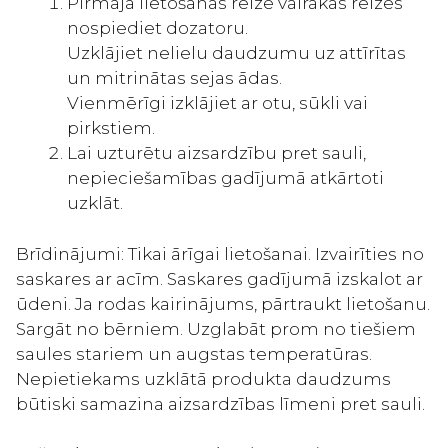
Pirmajā lietošanas reizē vairākas reizes
nospiediet dozatoru.
Uzklājiet nelielu daudzumu uz attīrītas
un mitrinātas sejas ādas.
Vienmērīgi izklājiet ar otu, sūkli vai
pirkstiem.
Lai uzturētu aizsardzību pret sauli,
nepieciešamības gadījumā atkārtoti
uzklāt.
Brīdinājumi: Tikai ārīgai lietošanai. Izvairīties no
saskares ar acīm. Saskares gadījumā izskalot ar
ūdeni. Ja rodas kairinājums, pārtraukt lietošanu.
Sargāt no bērniem. Uzglabāt prom no tiešiem
saules stariem un augstas temperatūras.
Nepietiekams uzklātā produkta daudzums
būtiski samazina aizsardzības līmeni pret sauli.