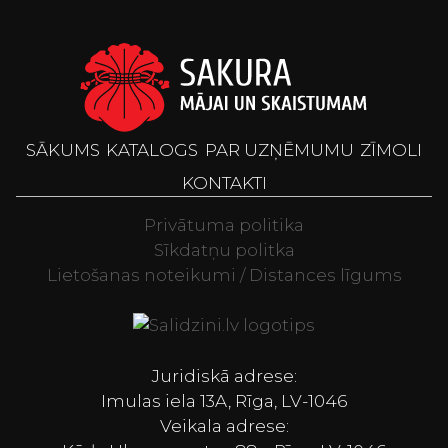
SĀKUMS
KATALOGS
PAR UZŅĒMUMU
ZĪMOLI
KONTAKTI
Privātuma politika
Sīkdatņu politka
Lietošanas noteikumi / Distances līgums
Televizori, Spor
Juridiskā adrese:
Imulas iela 13A, Rīga, LV-1046
Veikala adrese: