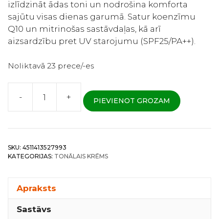
izlīdzināt ādas toni un nodrošina komforta
sajūtu visas dienas garumā. Satur koenzīmu
Q10 un mitrinošas sastāvdaļas, kā arī
aizsardzību pret UV starojumu (SPF25/PA++).
Noliktavā 23 prece/-es
-
+
PIEVIENOT GROZAM
DHC
Q10
Luminist
-
SKU:
4511413527993
Mitrinošais
KATEGORIJAS:
TONĀLAIS KRĒMS
tonālais
pamats
SPF25/PA++
Apraksts
(№03)
Sastāvs
40g