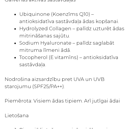
Ubiquinone (Koenzīms Q10) –
antioksidatīva sastāvdaļa ādas kopšanai.
Hydrolyzed Collagen – palīdz uzturēt ādas
mitrināšanas sajūtu.
Sodium Hyaluronate – palīdz saglabāt
mitruma līmeni ādā.
Tocopherol (E vitamīns) – antioksidatīva
sastāvdaļa.
Nodrošina aizsardzību pret UVA un UVB
starojumu (SPF25/PA++).
Piemērota: Visiem ādas tipiem. Arī jutīgai ādai
Lietošana