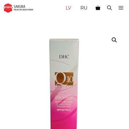
Doties
M
LV
RU
uz
saturu