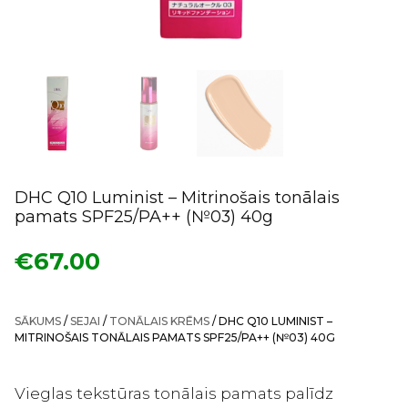
DHC Q10 Luminist – Mitrinošais tonālais
pamats SPF25/PA++ (№03) 40g
€
67.00
SĀKUMS
/
SEJAI
/
TONĀLAIS KRĒMS
/ DHC Q10 LUMINIST –
MITRINOŠAIS TONĀLAIS PAMATS SPF25/PA++ (№03) 40G
Vieglas tekstūras tonālais pamats palīdz