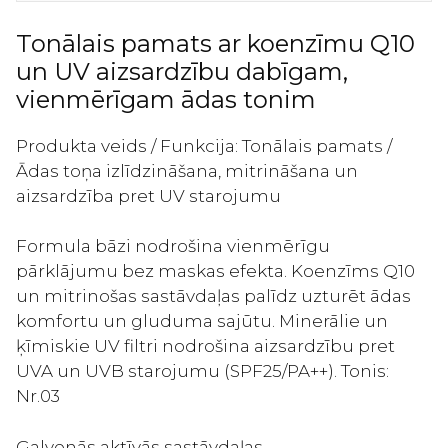
daudzums
Tonālais pamats ar koenzīmu Q10
un UV aizsardzību dabīgam,
vienmērīgam ādas tonim
Produkta veids / Funkcija: Tonālais pamats /
Ādas toņa izlīdzināšana, mitrināšana un
aizsardzība pret UV starojumu
Formula bāzi nodrošina vienmērīgu
pārklājumu bez maskas efekta. Koenzīms Q10
un mitrinošas sastāvdaļas palīdz uzturēt ādas
komfortu un gluduma sajūtu. Minerālie un
ķīmiskie UV filtri nodrošina aizsardzību pret
UVA un UVB starojumu (SPF25/PA++). Tonis:
Nr.03
Galvenās aktīvās sastāvdaļas