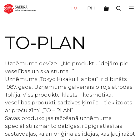
Doties
M
LV
RU
uz
saturu
TO-PLAN
Uzņēmuma devīze –„No produktu idejām pie
veselības un skaistuma…”
Uzņēmums „Tokyo Kikaku Hanbai” ir dibināts
1987. gadā. Uzņēmuma galvenais birojs atrodas
Tokijā. Viss produktu klāsts – kosmētika,
veselības produkti, sadzīves ķīmija – tiek izdots
ar preču zīmi „TO – PLAN”.
Savas produkcijas ražošanā uzņēmuma
speciālisti izmanto dabīgas, rūpīgi atlasītas
sastāvdaļas, kā arī oriģinālas idejas, kas ļauj ražot