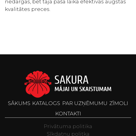
nedārgas, bet tajā pašā laikā efektīvas augstas
kvalitātes preces.
SĀKUMS
KATALOGS
PAR UZŅĒMUMU
ZĪMOLI
KONTAKTI
Privātuma politika
Sīkdatņu politka