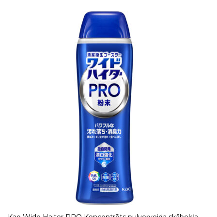
Kao Wide Haiter PRO Koncentrēts pulverveida skābekļa