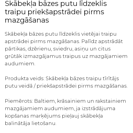
tīrītājs
Skābekļa bāzes putu līdzeklis
300ml
traipu priekšapstrādei pirms
daudzums
mazgāšanas
Skābekļa bāzes putu līdzeklis vietējai traipu
apstrādei pirms mazgāšanas. Palīdz apstrādāt
pārtikas, dzērienu, sviedru, asiņu un citus
grūtāk izmazgājamus traipus uz mazgājamiem
audumiem.
Produkta veids: Skābekļa bāzes traipu tīrītājs
putu veidā / priekšapstrādei pirms mazgāšanas.
Piemērots: Baltiem, krāsainiem un rakstainiem
mazgājamiem audumiem, ja izstrādājuma
kopšanas marķējums pieļauj skābekļa
balinātāja lietošanu.