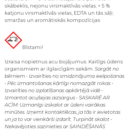
skābeklis, nejonu virsmaktīvās vielas; < 5 %
katjonu virsmaktīvās vielas, EDTA un tās sāļi;
smaržas un aromātiskās kompozīcijas
Bīstami!
Izraisa nopietnus acu bojājumus. Kaitīgs ūdens
organismiem ar ilglaicīgām sekām.
Sargāt no
bērniem • Izvairīties no smidzinājuma ieelpošanas
• Pēc izmantošanas kārtīgi nomazgāt rokas •
Izvairīties no izplatīšanas apkārtējā vidē •
Izmantot acu/sejas aizsargus • SASKARĒ AR
ACĪM: Uzmanīgi izskalot ar ūdeni vairākas
minūtes. Izņemt kontaktlēcas, ja tās ir ievietotas
un ja to var vienkārši izdarīt. Turpināt skalot •
Nekavējoties sazinieties ar SAINDĒŠANĀS