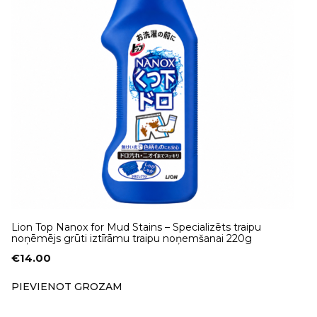
Lion Top Nanox for Mud Stains – Specializēts traipu
noņēmējs grūti iztīrāmu traipu noņemšanai 220g
€
14.00
PIEVIENOT GROZAM