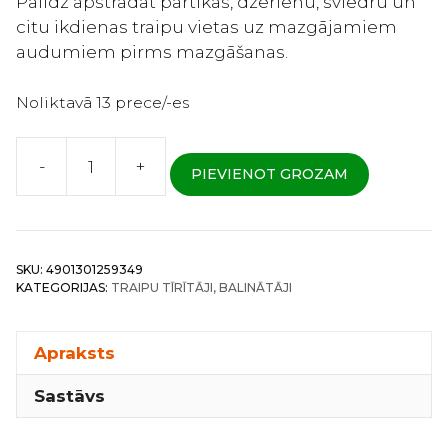
Palīdz apstrādāt pārtikas, dzērienu, sviedru un
citu ikdienas traipu vietas uz mazgājamiem
audumiem pirms mazgāšanas.
Noliktavā 13 prece/-es
-
+
PIEVIENOT GROZAM
Kao
Wide
Haiter
PRO
SKU:
4901301259349
Foam
KATEGORIJAS:
TRAIPU TĪRĪTĀJI, BALINĀTĀJI
Spray
-
Skābekļa
Apraksts
bāzes
Sastāvs
putu
traipu