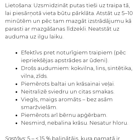
Lietošana: Uzsmidzināt putas tieši uz traipa tā,
lai piesārņotā vieta būtu pārklāta. Atstāt uz 5–10
minūtēm un pēc tam mazgāt izstrādājumu kā
parasti ar mazgāšanas līdzekli. Neatstāt uz
auduma uz ilgu laiku.
Efektīvs pret noturīgiem traipiem (pēc
iepriekšējas apstrādes ar ūdeni).
Drošs audumiem: kokvilna, lins, sintētika,
vilna, zīds.
Piemērots baltai un krāsainai veļai.
Neitralizē sviedru un citas smakas.
Viegls, maigs aromāts – bez asām
smaržvielām.
Piemērots arī bērnu apģērbam.
Nesmird, nebalina krāsu. Nesatur hloru.
Sastāvs:
5 – < 15 % balinātājs, kura pamatā ir