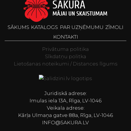
SĀKUMS
KATALOGS
PAR UZŅĒMUMU
ZĪMOLI
KONTAKTI
Privātuma politika
Sīkdatņu politka
Lietošanas noteikumi / Distances līgums
Televizori, Spor
Juridiskā adrese:
Imulas iela 13A, Rīga, LV-1046
Veikala adrese:
Kārļa Ulmaņa gatve 88a, Rīga, LV-1046
INFO@SAKURA.LV