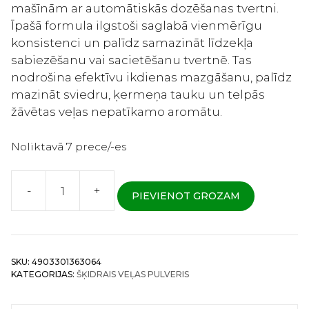
mašīnām ar automātiskās dozēšanas tvertni.
Īpašā formula ilgstoši saglabā vienmērīgu
konsistenci un palīdz samazināt līdzekļa
sabiezēšanu vai sacietēšanu tvertnē. Tas
nodrošina efektīvu ikdienas mazgāšanu, palīdz
mazināt sviedru, ķermeņa tauku un telpās
žāvētas veļas nepatīkamo aromātu.
Noliktavā 7 prece/-es
-
+
PIEVIENOT GROZAM
Lion
NANOX
for
Automatic
SKU:
4903301363064
Dispensers
KATEGORIJAS:
ŠĶIDRAIS VEĻAS PULVERIS
-
Īpaši