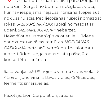
Uzmanību! Izmantot tikai paredzētajam
nolūkam. Sargāt no bērniem. Uzglabāt vietā,
kur nav iespējama nejauša norīšana. Nepieļaut
nokļūšanu acīs. Pēc lietošanas rūpīgi nomazgāt
rokas.
SASKARĒ AR ĀDU:
rūpīgi nomazgāt ar
ūdeni.
SASKARĒ AR ACĪM:
neberzēt.
Nekavējoties uzmanīgi skalot ar lielu ūdens
daudzumu vairākas minūtes.
NORĪŠANAS
GADĪJUMĀ:
neizraisīt vemšanu. Izskalot muti,
iedzert ūdeni un, ja rodas slikta pašsajūta,
konsultēties ar ārstu.
Sastāvdaļas: ≥30 % nejonu virsmaktīvās vielas; 5–
<15 % anjonu virsmaktīvās vielas; <5 % ziepes;
fermenti; smaržvielas.
Ražotājs:
Lion Corporation, Japāna