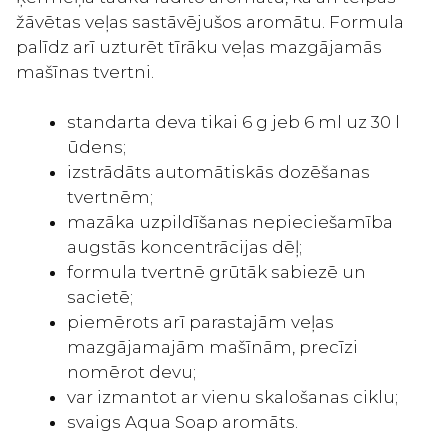
žāvētas veļas sastāvējušos aromātu. Formula
palīdz arī uzturēt tīrāku veļas mazgājamās
mašīnas tvertni.
standarta deva tikai 6 g jeb 6 ml uz 30 l
ūdens;
izstrādāts automātiskās dozēšanas
tvertnēm;
mazāka uzpildīšanas nepieciešamība
augstās koncentrācijas dēļ;
formula tvertnē grūtāk sabiezē un
sacietē;
piemērots arī parastajām veļas
mazgājamajām mašīnām, precīzi
nomērot devu;
var izmantot ar vienu skalošanas ciklu;
svaigs Aqua Soap aromāts.