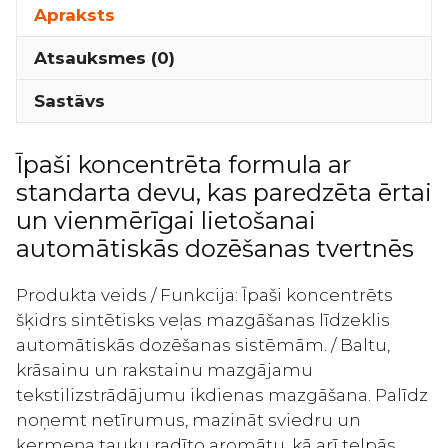
koncentrēts
Apraksts
šķidrais
Atsauksmes (0)
veļas
mazgāšanas
Sastāvs
līdzeklis
automātiskās
Īpaši koncentrēta formula ar
dozēšanas
standarta devu, kas paredzēta ērtai
sistēmām
720g
un vienmērīgai lietošanai
daudzums
automātiskās dozēšanas tvertnēs
Produkta veids / Funkcija: Īpaši koncentrēts
šķidrs sintētisks veļas mazgāšanas līdzeklis
automātiskās dozēšanas sistēmām. / Baltu,
krāsainu un rakstainu mazgājamu
tekstilizstrādājumu ikdienas mazgāšana. Palīdz
noņemt netīrumus, mazināt sviedru un
ķermeņa tauku radīto aromātu, kā arī telpās