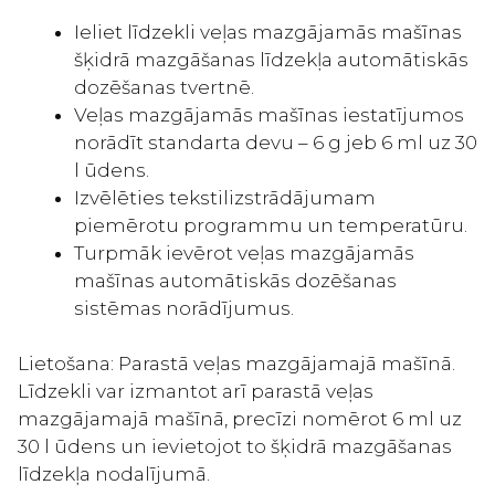
Ieliet līdzekli veļas mazgājamās mašīnas
šķidrā mazgāšanas līdzekļa automātiskās
dozēšanas tvertnē.
Veļas mazgājamās mašīnas iestatījumos
norādīt standarta devu – 6 g jeb 6 ml uz 30
l ūdens.
Izvēlēties tekstilizstrādājumam
piemērotu programmu un temperatūru.
Turpmāk ievērot veļas mazgājamās
mašīnas automātiskās dozēšanas
sistēmas norādījumus.
Lietošana: Parastā veļas mazgājamajā mašīnā.
Līdzekli var izmantot arī parastā veļas
mazgājamajā mašīnā, precīzi nomērot 6 ml uz
30 l ūdens un ievietojot to šķidrā mazgāšanas
līdzekļa nodalījumā.