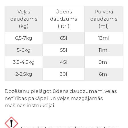
Veļas
Ūdens
Pulvera
daudzums
daudzums
daudzums
(kg)
(litri)
(ml)
6,5-7kg
65l
13ml
5-6kg
55l
11ml
3,5-4,5kg
45l
9ml
2-2,5kg
30l
6ml
Dozēšanu pielāgot ūdens daudzumam, veļas
netīrības pakāpei un veļas mazgājamās
mašīnas instrukcijai.