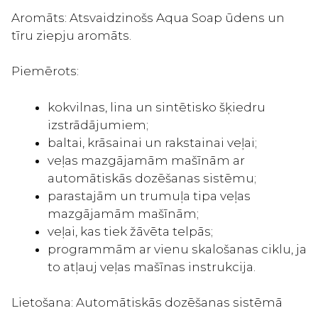
Aromāts: Atsvaidzinošs Aqua Soap ūdens un
tīru ziepju aromāts.
Piemērots:
kokvilnas, lina un sintētisko šķiedru
izstrādājumiem;
baltai, krāsainai un rakstainai veļai;
veļas mazgājamām mašīnām ar
automātiskās dozēšanas sistēmu;
parastajām un trumuļa tipa veļas
mazgājamām mašīnām;
veļai, kas tiek žāvēta telpās;
programmām ar vienu skalošanas ciklu, ja
to atļauj veļas mašīnas instrukcija.
Lietošana: Automātiskās dozēšanas sistēmā