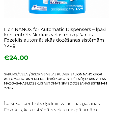
Lion NANOX for Automatic Dispensers – Īpaši
koncentrēts šķidrais veļas mazgāšanas
līdzeklis automātiskās dozēšanas sistēmām
720g
€
24.00
SĀKUMS
/
VEĻAI
/
ŠĶIDRAIS VEĻAS PULVERIS
/ LION NANOX FOR
AUTOMATIC DISPENSERS – ĪPAŠI KONCENTRĒTS ŠĶIDRAIS VEĻAS
MAZGĀŠANAS LĪDZEKLIS AUTOMĀTISKĀS DOZĒŠANAS SISTĒMĀM
720G
Īpaši koncentrēts šķidrais veļas mazgāšanas
līdzeklis, kas izstrādāts veļas mazgājamām