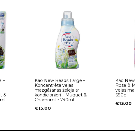
 –
Kao New Beads Large –
Kao New 
Koncentrēta veļas
Rose & Ma
mazgāšanas želeja ar
veļas maz
t &
kondicionieri – Muguet &
690g
0ml
Chamomile 740ml
€
13.00
€
15.00