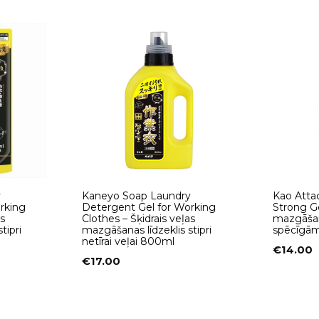
y
Kaneyo Soap Laundry
Kao Atta
rking
Detergent Gel for Working
Strong Ge
s
Clothes – Šķidrais veļas
mazgāšana
tipri
mazgāšanas līdzeklis stipri
spēcīgā
netīrai veļai 800ml
€
14.00
€
17.00