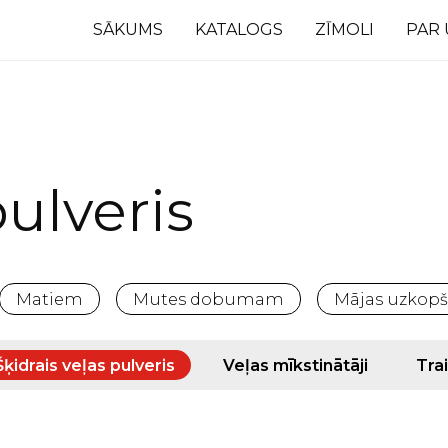
SĀKUMS
KATALOGS
ZĪMOLI
PAR
pulveris
Matiem
Mutes dobumam
Mājas uzkopš
Šķidrais veļas pulveris
Veļas mīkstinātāji
Trai