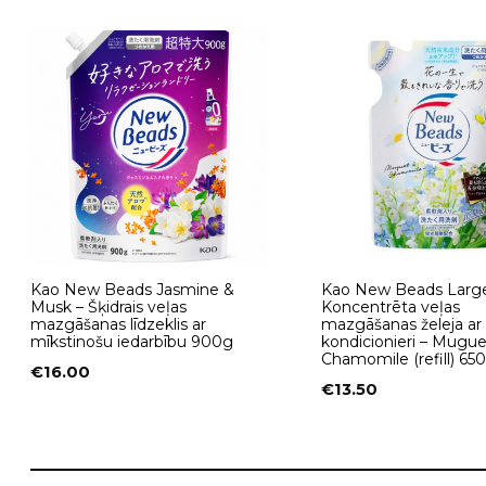
Kao New Beads Jasmine &
Kao New Beads Large
Musk – Šķidrais veļas
Koncentrēta veļas
mazgāšanas līdzeklis ar
mazgāšanas želeja ar
mīkstinošu iedarbību 900g
kondicionieri – Mugue
Chamomile (refill) 65
€
16.00
€
13.50