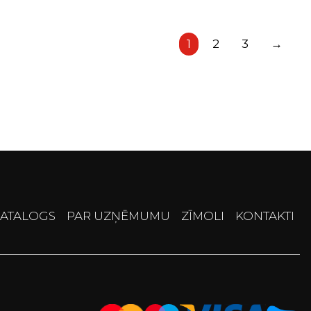
1
2
3
→
ATALOGS
PAR UZŅĒMUMU
ZĪMOLI
KONTAKTI