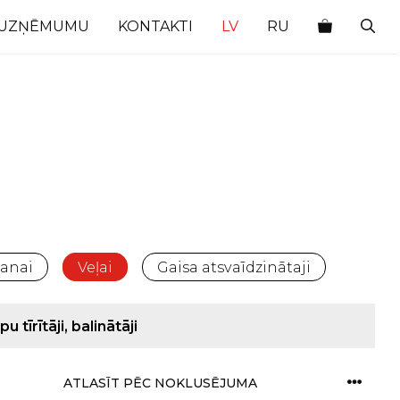
 UZŅĒMUMU
KONTAKTI
LV
RU
anai
Veļai
Gaisa atsvaīdzinātaji
pu tīrītāji, balinātāji