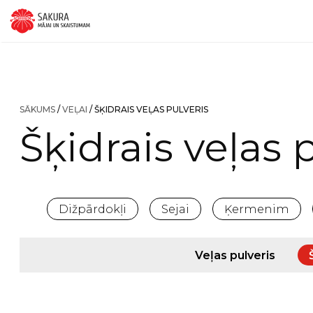
Doties
uz
saturu
SĀKUMS
/
VEĻAI
/ ŠĶIDRAIS VEĻAS PULVERIS
Šķidrais veļas 
Dižpārdokļi
Sejai
Ķermenim
Veļas pulveris