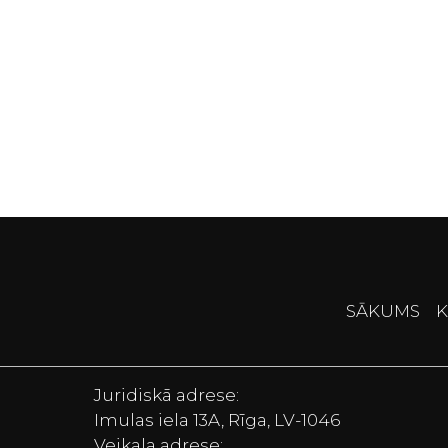
SĀKUMS
K
Juridiskā adrese:
Imulas iela 13A, Rīga, LV-1046
Veikala adrese: