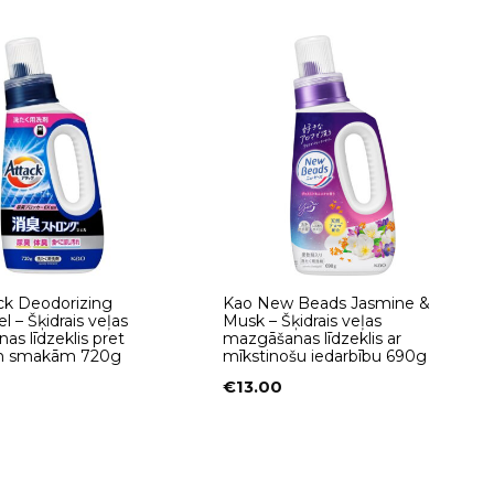
ck Deodorizing
Kao New Beads Jasmine &
l – Šķidrais veļas
Musk – Šķidrais veļas
s līdzeklis pret
mazgāšanas līdzeklis ar
m smakām 720g
mīkstinošu iedarbību 690g
€
13.00