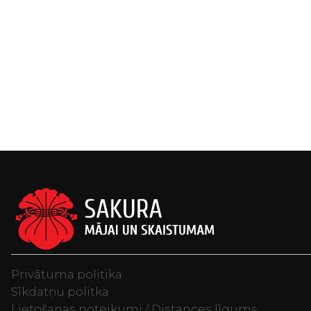
Privātuma politika
Sīkdatņu politka
Lietošanas noteikumi / Distances līgums