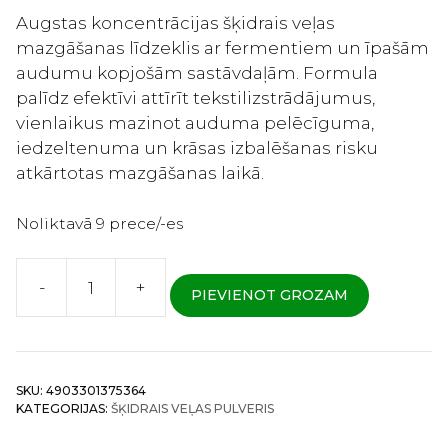
Augstas koncentrācijas šķidrais veļas
mazgāšanas līdzeklis ar fermentiem un īpašām
audumu kopjošām sastāvdaļām. Formula
palīdz efektīvi attīrīt tekstilizstrādājumus,
vienlaikus mazinot auduma pelēcīguma,
iedzeltenuma un krāsas izbalēšanas risku
atkārtotas mazgāšanas laikā.
Noliktavā 9 prece/-es
-
+
PIEVIENOT GROZAM
Lion
Nanox
One
Washing
SKU:
4903301375364
Plus
KATEGORIJAS:
ŠĶIDRAIS VEĻAS PULVERIS
-