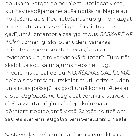
nolūkam. Sargāt no bērniem. Uzglabāt vietā,
kur nav iespējama nejauša norīšana. Nepieļaut
nokļūšanu acīs. Pēc lietošanas rūpīgi nomazgāt
rokas. Jutīgas ādas vai ilgstošas lietošanas
gadījumā izmantot aizsargcimdus.
SASKARĒ AR
ACĪM:
uzmanīgi skalot ar ūdeni vairākas
minūtes. Izņemt kontaktlēcas, ja tās ir
ievietotas un ja to var vienkārši izdarīt. Turpināt
skalot. Ja acu kairinājums nepāriet, lūgt
medicīnisku palīdzību.
NORĪŠANAS GADĪJUMĀ:
neizraisīt vemšanu. Izskalot muti, iedzert ūdeni
un sliktas pašsajūtas gadījumā konsultēties ar
ārstu.
Uzglabāšana
Uzglabāt vertikālā stāvoklī,
cieši aizvērtā oriģinālajā iepakojumā un
bērniem nepieejamā vietā. Sargāt no tiešiem
saules stariem, augstas temperatūras un sala.
Sastāvdaļas: nejonu un anjonu virsmaktīvās