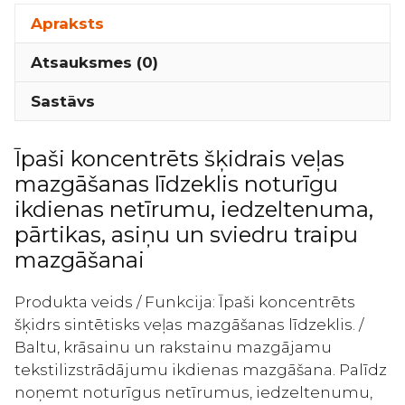
Īpaši
koncentrēts
Apraksts
šķidrais
Atsauksmes (0)
veļas
mazgāšanas
Sastāvs
līdzeklis
600g
Īpaši koncentrēts šķidrais veļas
daudzums
mazgāšanas līdzeklis noturīgu
ikdienas netīrumu, iedzeltenuma,
pārtikas, asiņu un sviedru traipu
mazgāšanai
Produkta veids / Funkcija: Īpaši koncentrēts
šķidrs sintētisks veļas mazgāšanas līdzeklis. /
Baltu, krāsainu un rakstainu mazgājamu
tekstilizstrādājumu ikdienas mazgāšana. Palīdz
noņemt noturīgus netīrumus, iedzeltenumu,