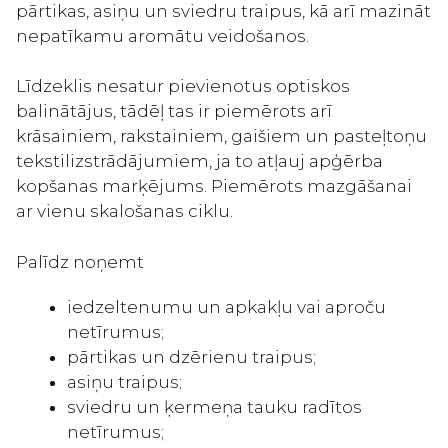
pārtikas, asiņu un sviedru traipus, kā arī mazināt
nepatīkamu aromātu veidošanos.
Līdzeklis nesatur pievienotus optiskos
balinātājus, tādēļ tas ir piemērots arī
krāsainiem, rakstainiem, gaišiem un pasteļtoņu
tekstilizstrādājumiem, ja to atļauj apģērba
kopšanas marķējums. Piemērots mazgāšanai
ar vienu skalošanas ciklu.
Palīdz noņemt
iedzeltenumu un apkakļu vai aproču
netīrumus;
pārtikas un dzērienu traipus;
asiņu traipus;
sviedru un ķermeņa tauku radītos
netīrumus;