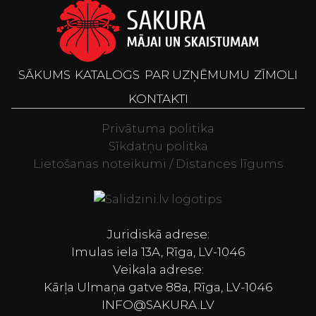
SĀKUMS
KATALOGS
PAR UZŅĒMUMU
ZĪMOLI
KONTAKTI
Privātuma politika
Sīkdatņu politka
Lietošanas noteikumi / Distances līgums
Televizori, Spor
Juridiskā adrese:
Imulas iela 13A, Rīga, LV-1046
Veikala adrese:
Kārļa Ulmaņa gatve 88a, Rīga, LV-1046
INFO@SAKURA.LV