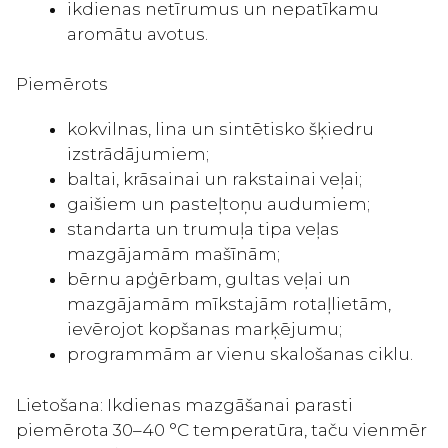
ikdienas netīrumus un nepatīkamu
aromātu avotus.
Piemērots
kokvilnas, lina un sintētisko šķiedru
izstrādājumiem;
baltai, krāsainai un rakstainai veļai;
gaišiem un pasteļtoņu audumiem;
standarta un trumuļa tipa veļas
mazgājamām mašīnām;
bērnu apģērbam, gultas veļai un
mazgājamām mīkstajām rotaļlietām,
ievērojot kopšanas marķējumu;
programmām ar vienu skalošanas ciklu.
Lietošana: Ikdienas mazgāšanai parasti
piemērota 30–40 °C temperatūra, taču vienmēr