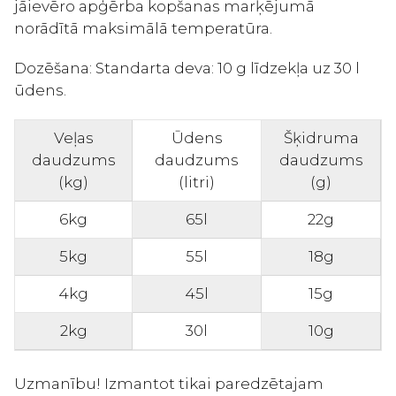
jāievēro apģērba kopšanas marķējumā
norādītā maksimālā temperatūra.
Dozēšana:
Standarta deva: 10 g līdzekļa uz 30 l
ūdens.
Veļas
Ūdens
Šķidruma
daudzums
daudzums
daudzums
(kg)
(litri)
(g)
6kg
65l
22g
5kg
55l
18g
4kg
45l
15g
2kg
30l
10g
Uzmanību! Izmantot tikai paredzētajam