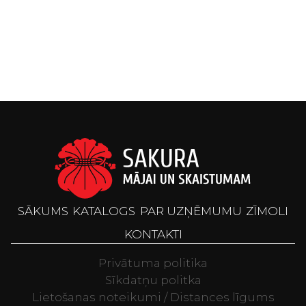
SĀKUMS
KATALOGS
PAR UZŅĒMUMU
ZĪMOLI
KONTAKTI
Privātuma politika
Sīkdatņu politka
Lietošanas noteikumi / Distances līgums