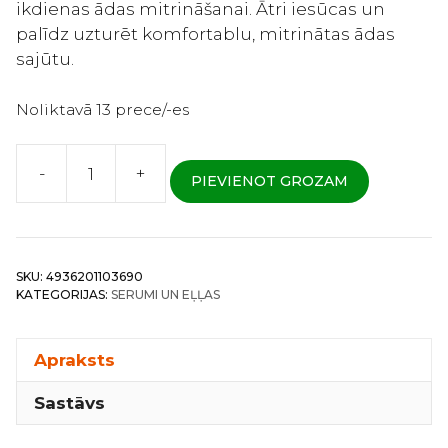
ikdienas ādas mitrināšanai. Ātri iesūcas un
palīdz uzturēt komfortablu, mitrinātas ādas
sajūtu.
Noliktavā 13 prece/-es
-
+
PIEVIENOT GROZAM
Roland
Biyougeneki
–
Hialuronskābes
SKU:
4936201103690
sejas
KATEGORIJAS:
SERUMI UN EĻĻAS
serums
20ml
daudzums
Apraksts
Sastāvs