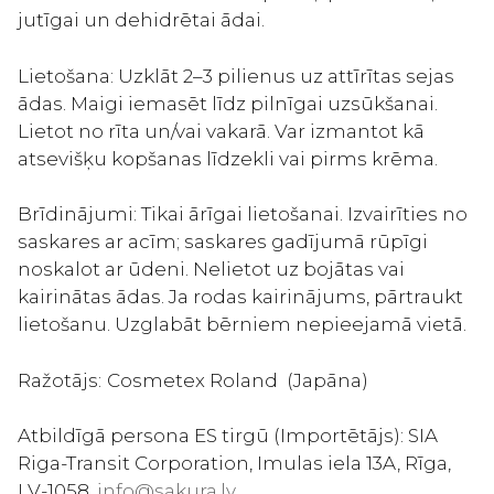
jutīgai un dehidrētai ādai.
Lietošana: Uzklāt 2–3 pilienus uz attīrītas sejas
ādas. Maigi iemasēt līdz pilnīgai uzsūkšanai.
Lietot no rīta un/vai vakarā. Var izmantot kā
atsevišķu kopšanas līdzekli vai pirms krēma.
Brīdinājumi: Tikai ārīgai lietošanai. Izvairīties no
saskares ar acīm; saskares gadījumā rūpīgi
noskalot ar ūdeni. Nelietot uz bojātas vai
kairinātas ādas. Ja rodas kairinājums, pārtraukt
lietošanu. Uzglabāt bērniem nepieejamā vietā.
Ražotājs:
Cosmetex Roland (Japāna)
Atbildīgā persona ES tirgū (Importētājs): SIA
Riga-Transit Corporation, Imulas iela 13A, Rīga,
LV-1058,
info@sakura.lv