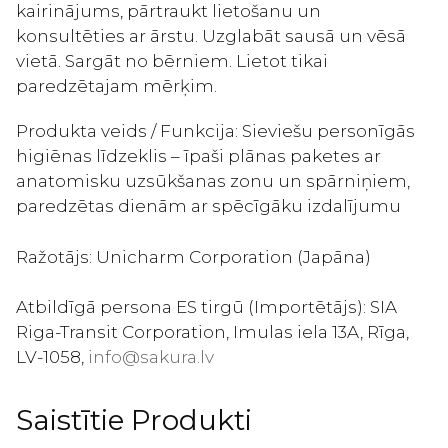
kairinājums, pārtraukt lietošanu un
konsultēties ar ārstu. Uzglabāt sausā un vēsā
vietā. Sargāt no bērniem. Lietot tikai
paredzētajam mērķim.
Produkta veids / Funkcija: Sieviešu personīgās
higiēnas līdzeklis – īpaši plānas paketes ar
anatomisku uzsūkšanas zonu un spārniņiem,
paredzētas dienām ar spēcīgāku izdalījumu
Ražotājs: Unicharm Corporation (Japāna)
Atbildīgā persona ES tirgū (Importētājs): SIA
Riga-Transit Corporation, Imulas iela 13A, Rīga,
LV-1058,
info@sakura.lv
Saistītie Produkti