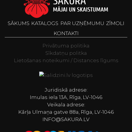
SĀKUMS
KATALOGS
PAR UZŅĒMUMU
ZĪMOLI
KONTAKTI
Privātuma politika
Sīkdatņu politka
Lietošanas noteikumi / Distances līgums
Televizori, Spor
Juridiskā adrese:
Imulas iela 13A, Rīga, LV-1046
Veikala adrese:
Kārļa Ulmaņa gatve 88a, Rīga, LV-1046
INFO@SAKURA.LV