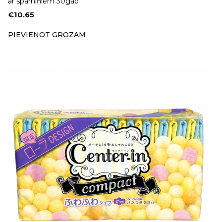
ar spārniņiem 30gab
€
10.65
PIEVIENOT GROZAM