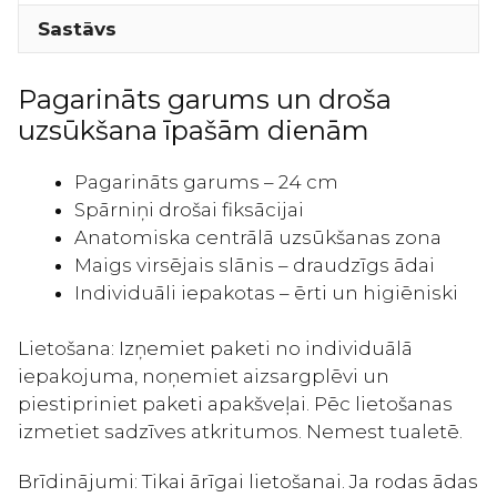
paketes
Sastāvs
ar
spārniņiem
17gab
Pagarināts garums un droša
daudzums
uzsūkšana īpašām dienām
Pagarināts garums – 24 cm
Spārniņi drošai fiksācijai
Anatomiska centrālā uzsūkšanas zona
Maigs virsējais slānis – draudzīgs ādai
Individuāli iepakotas – ērti un higiēniski
Lietošana: Izņemiet paketi no individuālā
iepakojuma, noņemiet aizsargplēvi un
piestipriniet paketi apakšveļai. Pēc lietošanas
izmetiet sadzīves atkritumos. Nemest tualetē.
Brīdinājumi: Tikai ārīgai lietošanai. Ja rodas ādas