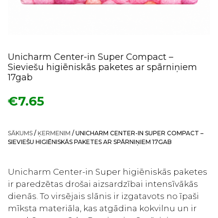
Unicharm Center-in Super Compact –
Sieviešu higiēniskās paketes ar spārniņiem
17gab
€
7.65
SĀKUMS
/
ĶERMENIM
/ UNICHARM CENTER-IN SUPER COMPACT –
SIEVIEŠU HIGIĒNISKĀS PAKETES AR SPĀRNIŅIEM 17GAB
Unicharm Center-in Super higiēniskās paketes
ir paredzētas drošai aizsardzībai intensīvākās
dienās. To virsējais slānis ir izgatavots no īpaši
mīksta materiāla, kas atgādina kokvilnu un ir