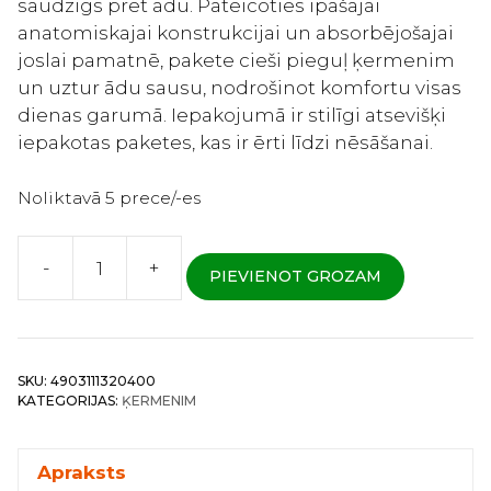
saudzīgs pret ādu. Pateicoties īpašajai
anatomiskajai konstrukcijai un absorbējošajai
joslai pamatnē, pakete cieši pieguļ ķermenim
un uztur ādu sausu, nodrošinot komfortu visas
dienas garumā. Iepakojumā ir stilīgi atsevišķi
iepakotas paketes, kas ir ērti līdzi nēsāšanai.
Noliktavā 5 prece/-es
-
+
PIEVIENOT GROZAM
Unicharm
Center-
in
Super
SKU:
4903111320400
Compact
KATEGORIJAS:
ĶERMENIM
-
Sieviešu
higiēniskās
Apraksts