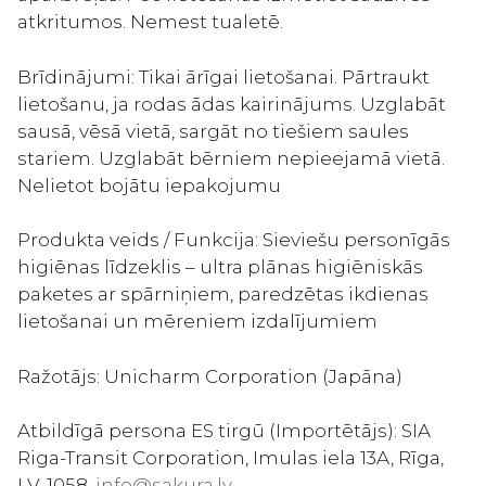
atkritumos. Nemest tualetē.
Brīdinājumi: Tikai ārīgai lietošanai. Pārtraukt
lietošanu, ja rodas ādas kairinājums. Uzglabāt
sausā, vēsā vietā, sargāt no tiešiem saules
stariem. Uzglabāt bērniem nepieejamā vietā.
Nelietot bojātu iepakojumu
Produkta veids / Funkcija: Sieviešu personīgās
higiēnas līdzeklis – ultra plānas higiēniskās
paketes ar spārniņiem, paredzētas ikdienas
lietošanai un mēreniem izdalījumiem
Ražotājs: Unicharm Corporation (Japāna)
Atbildīgā persona ES tirgū (Importētājs): SIA
Riga-Transit Corporation, Imulas iela 13A, Rīga,
LV-1058,
info@sakura.lv