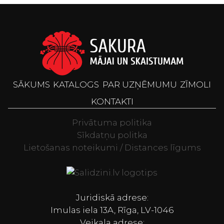
SĀKUMS
KATALOGS
PAR UZŅĒMUMU
ZĪMOLI
KONTAKTI
Privātuma politika
Sīkdatņu politka
Lietošanas noteikumi / Distances līgums
Televizori, Spor
Juridiskā adrese:
Imulas iela 13A, Rīga, LV-1046
Veikala adrese: