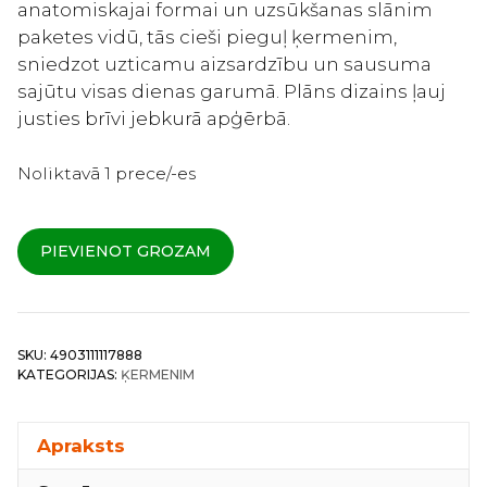
anatomiskajai formai un uzsūkšanas slānim
paketes vidū, tās cieši pieguļ ķermenim,
sniedzot uzticamu aizsardzību un sausuma
sajūtu visas dienas garumā. Plāns dizains ļauj
justies brīvi jebkurā apģērbā.
Noliktavā 1 prece/-es
Unicharm
Sofy
PIEVIENOT GROZAM
Body
Fit
Slim
SKU:
4903111117888
-
KATEGORIJAS:
ĶERMENIM
Sieviešu
higiēniskās
paketes
Apraksts
ar