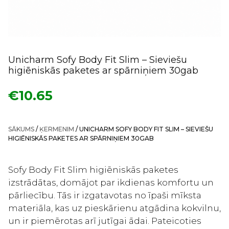
Unicharm Sofy Body Fit Slim – Sieviešu
higiēniskās paketes ar spārniņiem 30gab
€
10.65
SĀKUMS
/
ĶERMENIM
/ UNICHARM SOFY BODY FIT SLIM – SIEVIEŠU
HIGIĒNISKĀS PAKETES AR SPĀRNIŅIEM 30GAB
Sofy Body Fit Slim higiēniskās paketes
izstrādātas, domājot par ikdienas komfortu un
pārliecību. Tās ir izgatavotas no īpaši mīksta
materiāla, kas uz pieskārienu atgādina kokvilnu,
un ir piemērotas arī jutīgai ādai. Pateicoties