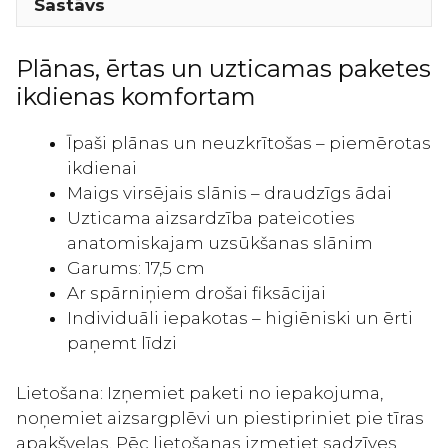
Sastāvs
spārniņiem
30gab
daudzums
Plānas, ērtas un uzticamas paketes
ikdienas komfortam
Īpaši plānas un neuzkrītošas – piemērotas
ikdienai
Maigs virsējais slānis – draudzīgs ādai
Uzticama aizsardzība pateicoties
anatomiskajam uzsūkšanas slānim
Garums: 17,5 cm
Ar spārniņiem drošai fiksācijai
Individuāli iepakotas – higiēniski un ērti
paņemt līdzi
Lietošana: Izņemiet paketi no iepakojuma,
noņemiet aizsargplēvi un piestipriniet pie tīras
apakšveļas. Pēc lietošanas izmetiet sadzīves