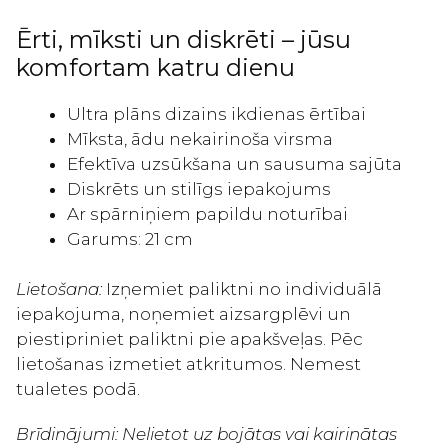
spārniņiem
22gab
Ērti, mīksti un diskrēti – jūsu
daudzums
komfortam katru dienu
Ultra plāns dizains ikdienas ērtībai
Mīksta, ādu nekairinoša virsma
Efektīva uzsūkšana un sausuma sajūta
Diskrēts un stilīgs iepakojums
Ar spārniņiem papildu noturībai
Garums: 21 cm
Lietošana:
Izņemiet paliktni no individuālā
iepakojuma, noņemiet aizsargplēvi un
piestipriniet paliktni pie apakšveļas. Pēc
lietošanas izmetiet atkritumos. Nemest
tualetes podā.
Brīdinājumi: Nelietot uz bojātas vai kairinātas