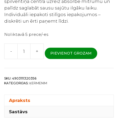
spilventiņa centrā uzreiz absorbē mitrumu un
palīdz saglabāt sausu sajūtu ilgāku laiku.
Individuāli iepakoti stilīgos iepakojumos –
diskrēti un ērti paņemt līdzi.
Noliktavā 5 prece/-es
-
+
PIEVIENOT GROZAM
Unicharm
Center-
in
Normal
SKU:
4903111320356
Compact
KATEGORIJAS:
ĶERMENIM
-
Sieviešu
higiēniskie
Apraksts
paliktņi
Sastāvs
ar