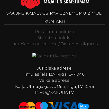
SĀKUMS
KATALOGS
PAR UZŅĒMUMU
ZĪMOLI
KONTAKTI
Privātuma politika
Sīkdatņu politka
Lietošanas noteikumi / Distances līgums
Televizori, Spor
Juridiskā adrese:
Imulas iela 13A, Rīga, LV-1046
Veikala adrese:
Kārļa Ulmaņa gatve 88a, Rīga, LV-1046
INFO@SAKURA.LV