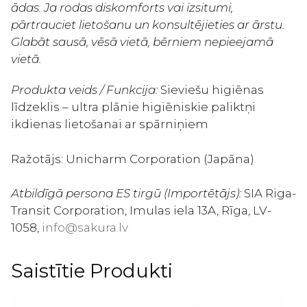
ādas. Ja rodas diskomforts vai izsitumi,
pārtrauciet lietošanu un konsultējieties ar ārstu.
Glabāt sausā, vēsā vietā, bērniem nepieejamā
vietā.
Produkta veids / Funkcija:
Sieviešu higiēnas
līdzeklis – ultra plānie higiēniskie paliktņi
ikdienas lietošanai ar spārniņiem
Ražotājs: Unicharm Corporation (Japāna)
Atbildīgā persona ES tirgū (Importētājs):
SIA Riga-
Transit Corporation, Imulas iela 13A, Rīga, LV-
1058,
info@sakura.lv
Saistītie Produkti