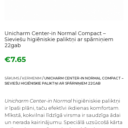
Unicharm Center-in Normal Compact –
Sieviešu higiēniskie paliktņi ar spārniņiem
22gab
€
7.65
SĀKUMS
/
ĶERMENIM
/ UNICHARM CENTER-IN NORMAL COMPACT –
SIEVIEŠU HIGIĒNISKIE PALIKTŅI AR SPĀRNIŅIEM 22GAB
Unicharm Center-in Normal
higiēniskie paliktņi
ir īpaši plāni, taču efektīvi ikdienas komfortam.
Mīkstā, kokvilnai līdzīgā virsma ir saudzīga ādai
un nerada kairinājumu. Speciālā uzsūcošā kārta